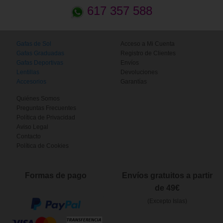
617 357 588
Gafas de Sol
Acceso a Mi Cuenta
Gafas Graduadas
Registro de Clientes
Gafas Deportivas
Envíos
Lentillas
Devoluciones
Accesorios
Garantías
Quiénes Somos
Preguntas Frecuentes
Política de Privacidad
Aviso Legal
Contacto
Política de Cookies
Formas de pago
Envíos gratuitos a partir
de 49€
(Excepto Islas)