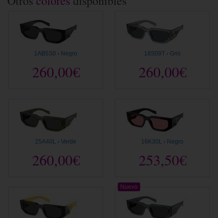
Otros
colores
disponibles
1AB5S0 › Negro
18S09T › Gris
260,00€
260,00€
25A40L › Verde
16K30L › Negro
260,00€
253,50€
Nuevo