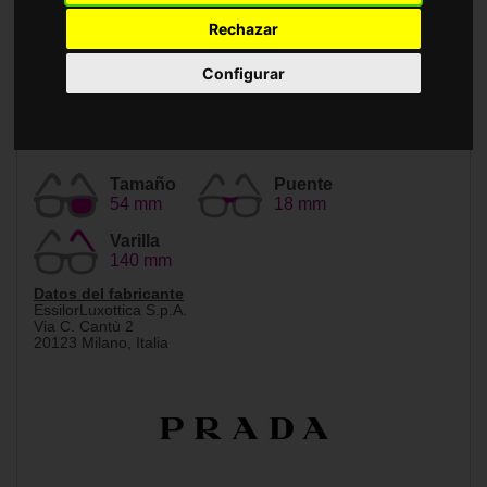
Accesorios
Rechazar
Configurar
Tamaño
Puente
54 mm
18 mm
Varilla
140 mm
Datos del fabricante
EssilorLuxottica S.p.A.
Via C. Cantù 2
20123 Milano, Italia