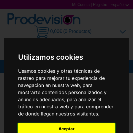
Mi Cuenta
|
Registro
|
Español
0,00€ (0 Productos)
Utilizamos cookies
MENU
Usamos cookies y otras técnicas de
rastreo para mejorar tu experiencia de
Gafas de Sol
GAFAS DE SOL
PRADA
PR 09ZS
navegación en nuestra web, para
Nuevo
mostrarte contenidos personalizados y
Gafas Graduadas
anuncios adecuados, para analizar el
Gafas Deportivas
tráfico en nuestra web y para comprender
de donde llegan nuestros visitantes.
Lentillas
Aceptar