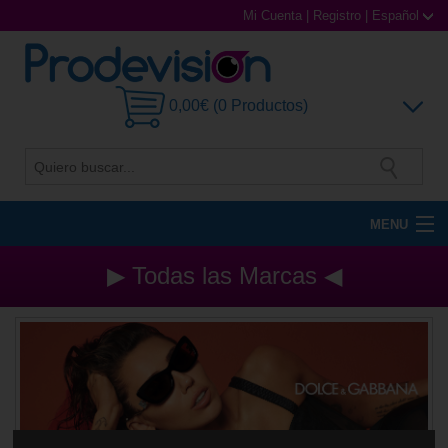
Mi Cuenta
|
Registro
|
Español
0,00€ (0 Productos)
MENU
Gafas de Sol
▶ Todas las Marcas ◀
Gafas Graduadas
Gafas Deportivas
Lentillas