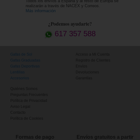
Todos los envíos a España y al resto de Europa se
realizarán a través de NACEX y Correos.
Más información
¿Podemos ayudarte?
617 357 588
Gafas de Sol
Acceso a Mi Cuenta
Gafas Graduadas
Registro de Clientes
Gafas Deportivas
Envíos
Lentillas
Devoluciones
Accesorios
Garantías
Quiénes Somos
Preguntas Frecuentes
Política de Privacidad
Aviso Legal
Contacto
Política de Cookies
Formas de pago
Envíos gratuitos a partir