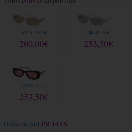
Otros
colores
disponibles
19M4I2 › Marrón
12R50K › Gris
260,00€
253,50€
1AB30L › Negro
253,50€
Gafas de Sol
PR 14YS