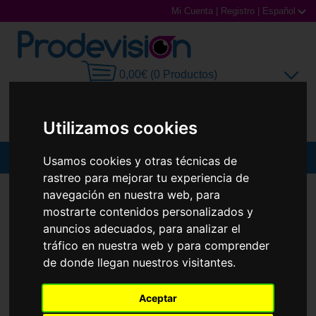
Mi Cuenta
|
Registro
|
Español
0,00€ (0 Productos)
Utilizamos cookies
MENU
Usamos cookies y otras técnicas de
rastreo para mejorar tu experiencia de
Gafas de Sol
GAFAS DE SOL
PRADA
PR 14YS
navegación en nuestra web, para
mostrarte contenidos personalizados y
Gafas Graduadas
anuncios adecuados, para analizar el
tráfico en nuestra web y para comprender
Gafas Deportivas
de donde llegan nuestros visitantes.
Lentillas
Aceptar