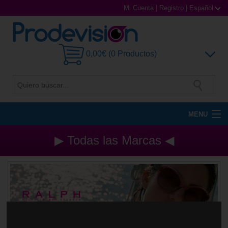
Mi Cuenta
|
Registro
|
Español
0,00€ (0 Productos)
MENU
Gafas de Sol
▶ Todas las Marcas ◀
Gafas Graduadas
Gafas Deportivas
Lentillas