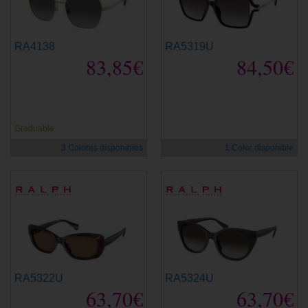
RA4138
RA5319U
83,85€
84,50€
Graduable
3 Colores disponibles
1 Color disponible
RA5322U
RA5324U
63,70€
63,70€