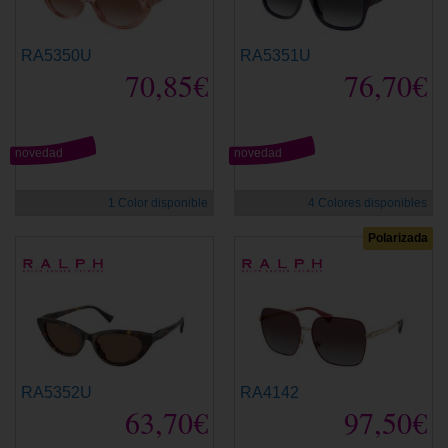
RA5350U
RA5351U
70,85€
76,70€
novedad
novedad
1 Color disponible
4 Colores disponibles
Polarizada
RA5352U
RA4142
63,70€
97,50€