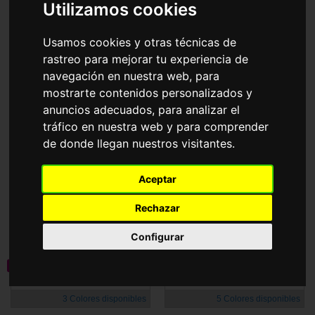
Accesorios
Utilizamos cookies
Gafas de Sol
Ralph
Usamos cookies y otras técnicas de
rastreo para mejorar tu experiencia de
Ordenar por
navegación en nuestra web, para
mostrarte contenidos personalizados y
anuncios adecuados, para analizar el
tráfico en nuestra web y para comprender
de donde llegan nuestros visitantes.
Aceptar
RA4147
RA4149
84,50€
77,35€
Rechazar
Configurar
novedad
novedad
Graduable
3 Colores disponibles
5 Colores disponibles