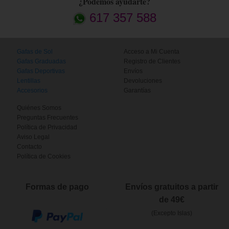
¿Podemos ayudarte?
617 357 588
Gafas de Sol
Acceso a Mi Cuenta
Gafas Graduadas
Registro de Clientes
Gafas Deportivas
Envíos
Lentillas
Devoluciones
Accesorios
Garantías
Quiénes Somos
Preguntas Frecuentes
Política de Privacidad
Aviso Legal
Contacto
Política de Cookies
Formas de pago
Envíos gratuitos a partir
de 49€
(Excepto Islas)