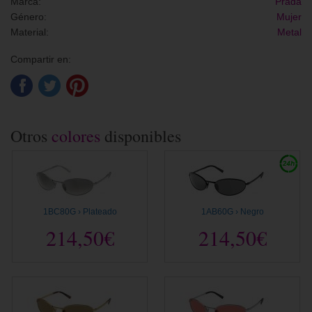
Marca:
Prada
Género:
Mujer
Material:
Metal
Compartir en:
Otros
colores
disponibles
1BC80G › Plateado
1AB60G › Negro
214,50€
214,50€