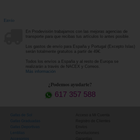
Envío
En Prodevisión trabajamos con las mejoras agencias de
transporte para que recibas tus artículos lo antes posible.
Los gastos de envío para España y Portugal (Excepto Islas)
serán totalmente gratuitos a partir de 49€.
Todos los envíos a España y al resto de Europa se
realizarán a través de NACEX y Correos.
Más información
¿Podemos ayudarte?
617 357 588
Gafas de Sol
Acceso a Mi Cuenta
Gafas Graduadas
Registro de Clientes
Gafas Deportivas
Envíos
Lentillas
Devoluciones
Accesorios
Garantías