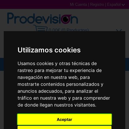
Mi Cuenta
|
Registro
|
Español
0,00€ (0 Productos)
Utilizamos cookies
Usamos cookies y otras técnicas de
MENU
rastreo para mejorar tu experiencia de
navegación en nuestra web, para
Gafas de Sol
GAFAS DE SOL
PRADA
PR A59S
mostrarte contenidos personalizados y
Gafas Graduadas
anuncios adecuados, para analizar el
tráfico en nuestra web y para comprender
Gafas Deportivas
de donde llegan nuestros visitantes.
Lentillas
Aceptar