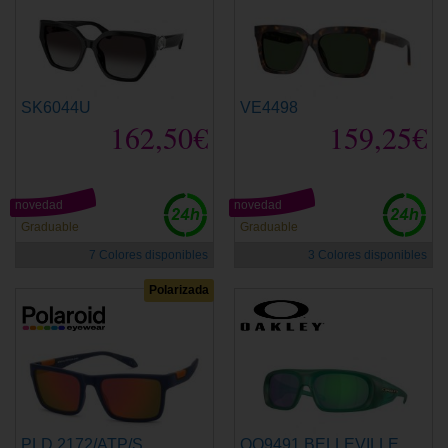
SK6044U
VE4498
162,50€
159,25€
novedad
novedad
Graduable
Graduable
7 Colores disponibles
3 Colores disponibles
Polarizada
PLD 2172/ATP/S
OO9491 BELLEVILLE