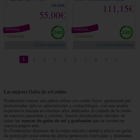
99,00€
111,15€
55,00€
novedad
novedad
Graduable
Graduable
1 Color disponible
4 Colores disponibles
1
2
3
4
5
6
7
8
9
>
Las mejores Gafas de sol online
Prodevisión somos una óptica online con centro físico, gestionado por
profesionales ópticos optometristas y contactólogos, con una amplia
experiencia basada en muchos años dedicados al cuidado de la visión
de nuestros pacientes y clientes. Somos distribuidores oficiales de
todas las
marcas de gafas de sol y graduadas
que se venden en
nuestra página web.
En Prodevisión dispones de la mejor relación calidad y precio en gafas
de protección solar online de última generación fabricadas y diseñadas