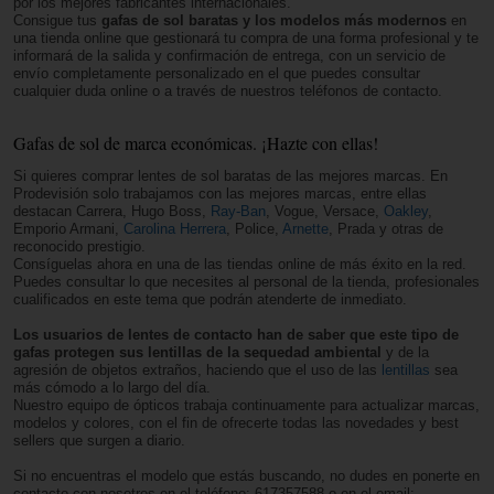
por los mejores fabricantes internacionales.
Consigue tus
gafas de sol baratas y los modelos más modernos
en
una tienda online que gestionará tu compra de una forma profesional y te
informará de la salida y confirmación de entrega, con un servicio de
envío completamente personalizado en el que puedes consultar
cualquier duda online o a través de nuestros teléfonos de contacto.
Gafas de sol de marca económicas. ¡Hazte con ellas!
Si quieres comprar lentes de sol baratas de las mejores marcas. En
Prodevisión solo trabajamos con las mejores marcas, entre ellas
destacan Carrera, Hugo Boss,
Ray-Ban
, Vogue, Versace,
Oakley
,
Emporio Armani,
Carolina Herrera
, Police,
Arnette
, Prada y otras de
reconocido prestigio.
Consíguelas ahora en una de las tiendas online de más éxito en la red.
Puedes consultar lo que necesites al personal de la tienda, profesionales
cualificados en este tema que podrán atenderte de inmediato.
Los usuarios de lentes de contacto han de saber que este tipo de
gafas protegen sus lentillas de la sequedad ambiental
y de la
agresión de objetos extraños, haciendo que el uso de las
lentillas
sea
más cómodo a lo largo del día.
Nuestro equipo de ópticos trabaja continuamente para actualizar marcas,
modelos y colores, con el fin de ofrecerte todas las novedades y best
sellers que surgen a diario.
Si no encuentras el modelo que estás buscando, no dudes en ponerte en
contacto con nosotros en el teléfono: 617357588 o en el email: