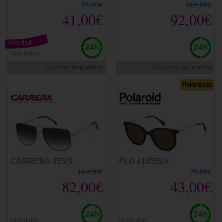
75,00€
169,00€
41,00€
92,00€
novedad
Graduable
3 Colores disponibles
4 Colores disponibles
Polarizada
CARRERA 355/S
PLD 4185/S/X
149,00€
79,00€
82,00€
43,00€
Graduable
Graduable