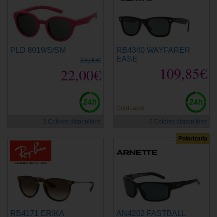
PLD 8019/S/SM
RB4340 WAYFARER
39,00€
EASE
109,85€
22,00€
Graduable
2 Colores disponibles
6 Colores disponibles
Polarizada
RB4171 ERIKA
AN4202 FASTBALL