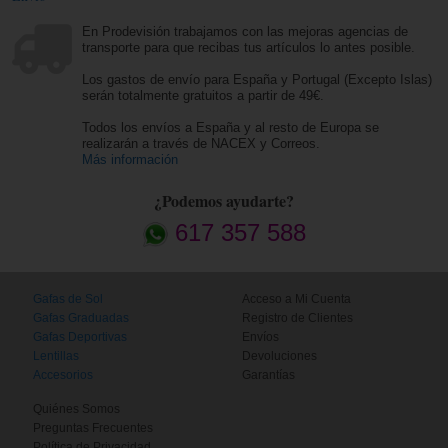
En Prodevisión trabajamos con las mejoras agencias de
transporte para que recibas tus artículos lo antes posible.
Los gastos de envío para España y Portugal (Excepto Islas)
serán totalmente gratuitos a partir de 49€.
Todos los envíos a España y al resto de Europa se
realizarán a través de NACEX y Correos.
Más información
¿Podemos ayudarte?
617 357 588
Gafas de Sol
Acceso a Mi Cuenta
Gafas Graduadas
Registro de Clientes
Gafas Deportivas
Envíos
Lentillas
Devoluciones
Accesorios
Garantías
Quiénes Somos
Preguntas Frecuentes
Política de Privacidad