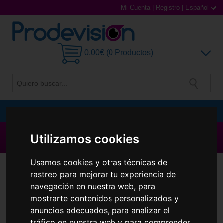
Mi Cuenta
|
Registro
|
Español
0,00€ (0 Productos)
MENU
Gafas de Sol
▶ Todas las Marcas ◀
Utilizamos cookies
Gafas Graduadas
Usamos cookies y otras técnicas de
rastreo para mejorar tu experiencia de
Gafas Deportivas
navegación en nuestra web, para
mostrarte contenidos personalizados y
Lentillas
anuncios adecuados, para analizar el
tráfico en nuestra web y para comprender