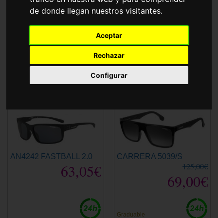
Accesorios
de donde llegan nuestros visitantes.
Gafas de Sol Baratas de Primeras Marcas.
Aceptar
¡Descuentos Únicos!
Rechazar
Ordenar por
Configurar
Polarizada
AN4242 FASTBALL 2.0
CARRERA 5039/S
63,05€
125,00€
69,00€
Graduable