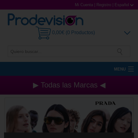
Mi Cuenta
|
Registro
|
Español
0,00€ (0 Productos)
MENU
Gafas de Sol
▶ Todas las Marcas ◀
Gafas Graduadas
Gafas Deportivas
Lentillas