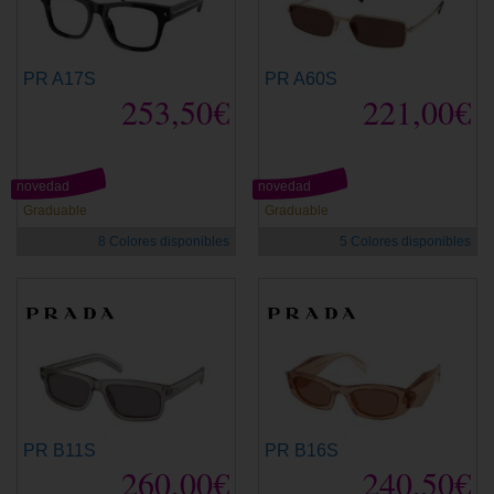
PR A17S
PR A60S
253,50€
221,00€
novedad
novedad
Graduable
Graduable
8 Colores disponibles
5 Colores disponibles
PR B11S
PR B16S
260,00€
240,50€