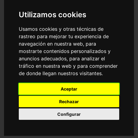
Accesorios
Gafas de Sol
Prada
Utilizamos cookies
Ordenar por
Usamos cookies y otras técnicas de
rastreo para mejorar tu experiencia de
navegación en nuestra web, para
mostrarte contenidos personalizados y
anuncios adecuados, para analizar el
tráfico en nuestra web y para comprender
de donde llegan nuestros visitantes.
PR 17WS
PR B54S
Aceptar
240,50€
221,00€
Rechazar
Configurar
Graduable
Graduable
15 Colores disponibles
5 Colores disponibles