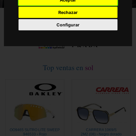
Accesorios
Rechazar
Configurar
Top ventas en
sol
OO9465 SUTRO LITE SWEEP
CARRERA 1069/S
946533 › Rojo
2M2 (08) › Negro dorado