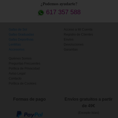
¿Podemos ayudarte?
617 357 588
Gafas de Sol
Acceso a Mi Cuenta
Gafas Graduadas
Registro de Clientes
Gafas Deportivas
Envíos
Lentillas
Devoluciones
Accesorios
Garantías
Quiénes Somos
Preguntas Frecuentes
Política de Privacidad
Aviso Legal
Contacto
Política de Cookies
Formas de pago
Envíos gratuitos a partir
de 49€
(Excepto Islas)