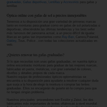
graduadas
,
Gafas deportivas
,
Lentillas
y
Accesorios
para gafas y
lentillas
Óptica online con gafas de sol a precios inmejorables
Tenemos a tu disposición una gran variedad de primeras marcas
tanto en monturas para graduar como en gafas de sol polarizadas o
deportivas, ofreciéndote las últimas tendencias y los best seller
más famosos del panorama actual, a un precio difícil de igualar.
Marcas en gafas tan importantes como
Ray-Ban
, Carrera,Polaroid,
Oakley
, Tous, Police…con todas las colecciones actualizadas en
web.
¿Quieres renovar tus gafas graduadas?
Si lo que necesitas son unas gafas graduadas, en nuestra óptica
online encontrarás monturas para graduar de las mejores marcas,
fabricadas en pasta, metálicas, con gran variedad de colores,
diseños y detalles propios de cada marca.
Nuestro equipo de profesionales ópticos-optometristas se
encuentra a tu disposición para ayudarte a resolver cualquier duda
que surja a la hora de elegir la montura o comprar las lentes
graduadas. Ellos se encargarán de guiarte en la compra para que
no tengas ningún problema.
Nuestros principales proveedores son Essilor y Zeiss, los dos
fabricantes más importantes de lentes oftálmicas a nivel mundial.