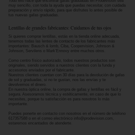
Todo ello hace que encontrar gafas graduadas en Prodevisión sea
muy sencillo, con toda la ayuda que puedas necesitar, con cuidada
preparación y envío rápido, para que disfrutes lo antes posible de
tus nuevas gafas graduadas.
Lentillas de grandes fabricantes: Cuidamos de tus ojos
Si quieres comprar lentillas, estás en la tienda online adecuada,
tenemos todas las lentes de contacto de los fabricantes más
importantes: Bausch & lomb, Ciba, Coopervision, Johnson &
Johnson, Servilens o Mark’Ennovy entre muchos otros.
Como centro físico autorizado, todos nuestros productos son
originales, siendo servidos a nuestros clientes con la funda y
accesorios enviados por el fabricante.
Nuestros clientes cuentan con 30 días para la devolución de gafas
de sol y graduadas, si no te gustan, nos las envías y te
devolvemos el dinero.
En nuestra óptica online, la compra de gafas y lentillas es fácil y
segura. Asesoramos técnica y estéticamente, en caso de que lo
necesites, porque tu satisfacción es para nosotros lo más
importante.
Puedes ponerte en contacto con nosotros en el número de teléfono
617357588 o en el correo electrónico info@prodevision.com,
estaremos encantados de atenderte.