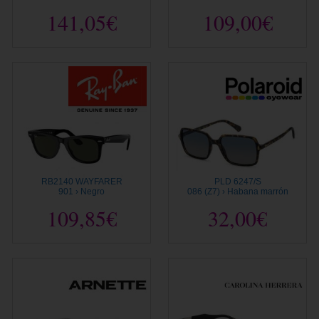
141,05€
109,00€
RB2140 WAYFARER
PLD 6247/S
901 › Negro
086 (Z7) › Habana marrón
109,85€
32,00€