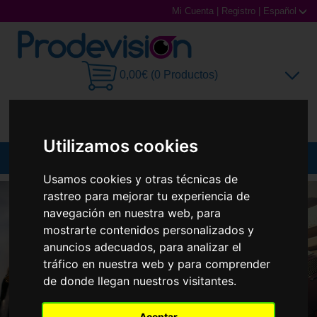
Mi Cuenta
|
Registro
|
Español
0,00€ (0 Productos)
Utilizamos cookies
MENU
Usamos cookies y otras técnicas de
Gafas de Sol
rastreo para mejorar tu experiencia de
navegación en nuestra web, para
Gafas Graduadas
mostrarte contenidos personalizados y
anuncios adecuados, para analizar el
Gafas Deportivas
tráfico en nuestra web y para comprender
de donde llegan nuestros visitantes.
Lentillas
Aceptar