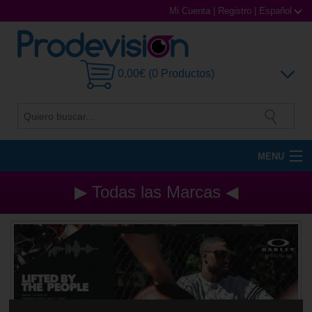
Mi Cuenta
|
Registro
|
Español
0,00€ (0 Productos)
MENU
Gafas de Sol
▶ Todas las Marcas ◀
Gafas Graduadas
Gafas Deportivas
Lentillas