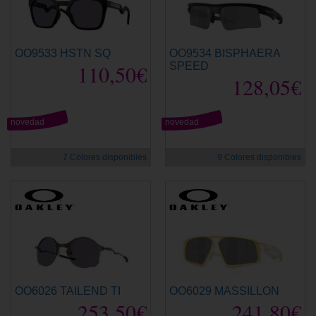
OO9533 HSTN SQ
OO9534 BISPHAERA
110,50€
SPEED
128,05€
novedad
novedad
7 Colores disponibles
9 Colores disponibles
OO6026 TAILEND TI
OO6029 MASSILLON
253,50€
241,80€