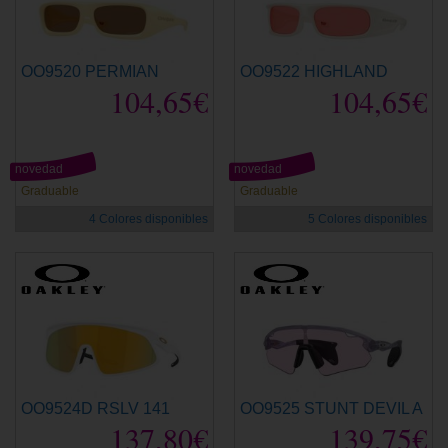
OO9520 PERMIAN
OO9522 HIGHLAND
104,65€
104,65€
novedad
novedad
Graduable
Graduable
4 Colores disponibles
5 Colores disponibles
OO9524D RSLV 141
OO9525 STUNT DEVIL A
137,80€
139,75€