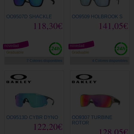
OO9507D SHACKLE
OO9509 HOLBROOK S
118,30€
141,05€
novedad
novedad
Graduable
Graduable
7 Colores disponibles
4 Colores disponibles
OO9513D CYBR DYNO
OO9307 TURBINE
122,20€
ROTOR
128,05€