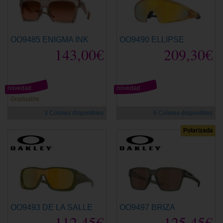
OO9485 ENIGMA INK
OO9490 ELLIPSE
143,00€
209,30€
novedad
novedad
Graduable
3 Colores disponibles
6 Colores disponibles
Polarizada
OO9493 DE LA SALLE
OO9497 BRIZA
112,45€
125,45€