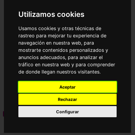
Accesorios
Gafas de Sol
Oakley
Utilizamos cookies
Ordenar por
Usamos cookies y otras técnicas de
rastreo para mejorar tu experiencia de
navegación en nuestra web, para
mostrarte contenidos personalizados y
anuncios adecuados, para analizar el
tráfico en nuestra web y para comprender
de donde llegan nuestros visitantes.
OO9531 SPHAERA
OO9289 FROGSKINS
Aceptar
STRIKE
HYBRID
160,55€
124,80€
Rechazar
Configurar
novedad
novedad
Graduable
10 Colores disponibles
4 Colores disponibles