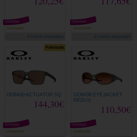
120,25€
117,65€
novedad
novedad
Graduable
Graduable
4 Colores disponibles
6 Colores disponibles
Polarizada
OO9430 ACTUATOR SQ
OO9438 EYEJACKET
144,30€
REDUX
110,50€
novedad
novedad
Graduable
Graduable