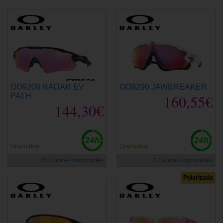
OO9208 RADAR EV
OO9290 JAWBREAKER
PATH
160,55€
144,30€
Graduable
Graduable
25 Colores disponibles
3 Colores disponibles
Polarizada