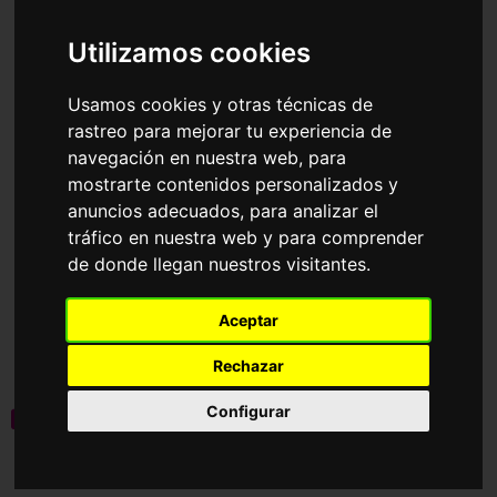
Accesorios
Gafas de Sol
Polaroid Sunglasses
Utilizamos cookies
Ordenar por
Usamos cookies y otras técnicas de
rastreo para mejorar tu experiencia de
Polarizada
Polarizada
navegación en nuestra web, para
mostrarte contenidos personalizados y
anuncios adecuados, para analizar el
tráfico en nuestra web y para comprender
de donde llegan nuestros visitantes.
PLD 4206/S/X
PLD 7060/S
Aceptar
75,00€
89,00€
41,00€
49,00€
Rechazar
Configurar
novedad
Graduable
3 Colores disponibles
5 Colores disponibles