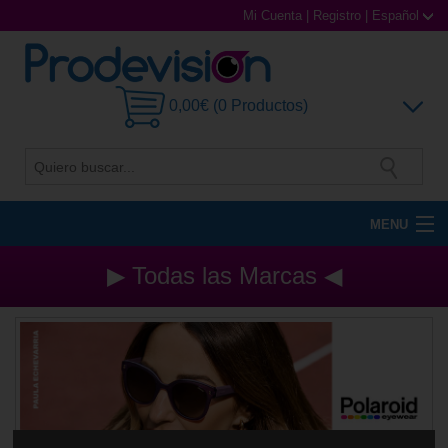
Mi Cuenta
|
Registro
|
Español
0,00€ (0 Productos)
MENU
Gafas de Sol
▶ Todas las Marcas ◀
Gafas Graduadas
Gafas Deportivas
Lentillas