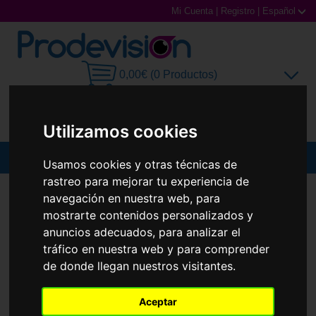
Mi Cuenta
|
Registro
|
Español
0,00€ (0 Productos)
Utilizamos cookies
MENU
Usamos cookies y otras técnicas de
rastreo para mejorar tu experiencia de
Gafas de Sol
GAFAS DE SOL
PRADA
PR 14WS
navegación en nuestra web, para
Nuevo
mostrarte contenidos personalizados y
Gafas Graduadas
anuncios adecuados, para analizar el
tráfico en nuestra web y para comprender
Gafas Deportivas
de donde llegan nuestros visitantes.
Lentillas
Aceptar