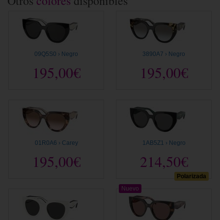
Otros
colores
disponibles
09Q5S0 › Negro
3890A7 › Negro
195,00€
195,00€
01R0A6 › Carey
1AB5Z1 › Negro
195,00€
214,50€
Polarizada
Nuevo