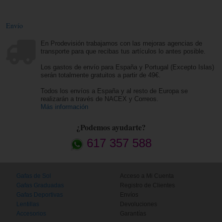
Envío
En Prodevisión trabajamos con las mejoras agencias de
transporte para que recibas tus artículos lo antes posible.
Los gastos de envío para España y Portugal (Excepto Islas)
serán totalmente gratuitos a partir de 49€.
Todos los envíos a España y al resto de Europa se
realizarán a través de NACEX y Correos.
Más información
¿Podemos ayudarte?
617 357 588
Gafas de Sol
Acceso a Mi Cuenta
Gafas Graduadas
Registro de Clientes
Gafas Deportivas
Envíos
Lentillas
Devoluciones
Accesorios
Garantías