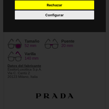
Accesorios
Rechazar
Configurar
Tamaño
Puente
52 mm
20 mm
Varilla
140 mm
Datos del fabricante
EssilorLuxottica S.p.A.
Via C. Cantù 2
20123 Milano, Italia