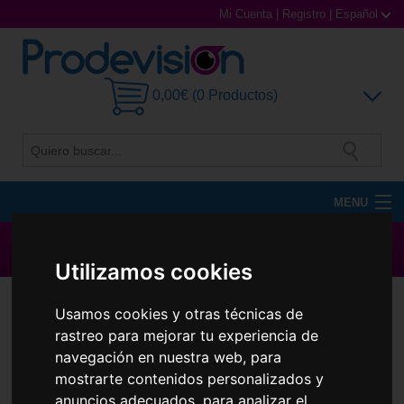
Mi Cuenta
|
Registro
|
Español
0,00€ (0 Productos)
MENU
Gafas de Sol
▶ Todas las Marcas ◀
Utilizamos cookies
Gafas Graduadas
Usamos cookies y otras técnicas de
Gafas Deportivas
rastreo para mejorar tu experiencia de
navegación en nuestra web, para
Lentillas
mostrarte contenidos personalizados y
anuncios adecuados, para analizar el