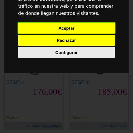
Accesorios
tráfico en nuestra web y para comprender
Gafas de Sol
Escada
de donde llegan nuestros visitantes.
Ordenar por
Aceptar
Rechazar
Configurar
SESE44
SESE48
176,00€
185,00€
Graduable
Graduable
4 Colores disponibles
1 Color disponible