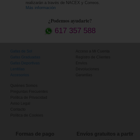
realizarán a través de NACEX y Correos.
Más información
¿Podemos ayudarte?
617 357 588
Gafas de Sol
Acceso a Mi Cuenta
Gafas Graduadas
Registro de Clientes
Gafas Deportivas
Envíos
Lentillas
Devoluciones
Accesorios
Garantías
Quiénes Somos
Preguntas Frecuentes
Política de Privacidad
Aviso Legal
Contacto
Política de Cookies
Formas de pago
Envíos gratuitos a partir