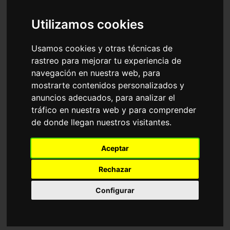
Accesorios
Gafas de Sol
Arnette
Utilizamos cookies
Ordenar por
Usamos cookies y otras técnicas de
rastreo para mejorar tu experiencia de
Polarizada
navegación en nuestra web, para
mostrarte contenidos personalizados y
anuncios adecuados, para analizar el
tráfico en nuestra web y para comprender
de donde llegan nuestros visitantes.
AN4182 HOT SHOT
AN4242 FASTBALL 2.0
Aceptar
50,05€
63,05€
Rechazar
Configurar
6 Colores disponibles
3 Colores disponibles