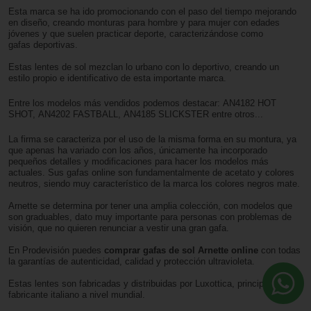
Esta marca se ha ido promocionando con el paso del tiempo mejorando
en diseño, creando monturas para hombre
y para mujer con edades
jóvenes y que suelen practicar deporte, caracterizándose como
gafas deportivas.
Estas lentes de sol mezclan lo urbano con lo deportivo, creando un
estilo propio e identificativo de esta importante marca.
Entre los modelos más vendidos podemos destacar: AN4182 HOT
SHOT, AN4202 FASTBALL, AN4185 SLICKSTER entre otros...
La firma se caracteriza por el uso de la misma forma en su montura, ya
que apenas ha variado con los años, únicamente ha incorporado
pequeños detalles y modificaciones para hacer los modelos más
actuales. Sus gafas online son fundamentalmente de acetato y colores
neutros, siendo muy característico de la marca los colores negros mate.
Arnette se determina por tener una amplia colección, con modelos que
son graduables, dato muy importante para personas con problemas de
visión, que no quieren renunciar a vestir una gran gafa.
En Prodevisión puedes
comprar gafas de sol
Arnette
online
con todas
la garantías de autenticidad, calidad y protección ultravioleta.
Estas lentes son fabricadas y distribuidas por Luxottica, principal
fabricante italiano a nivel mundial.