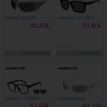
AN4345 FLIPSIDE
AN4346 PLOT TWIST
46,80€
59,80€
Graduable
3 Colores disponibles
2 Colores disponibles
AN4347U TURBINE
AN4349 SMAZE
67,60€
60,45€