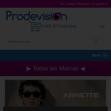
Mi Cuenta
|
Registro
|
Español
0,00€ (0 Productos)
MENU
Gafas de Sol
▶ Todas las Marcas ◀
Gafas Graduadas
Gafas Deportivas
Lentillas