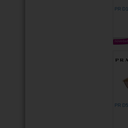
PR D
noveda
PR D