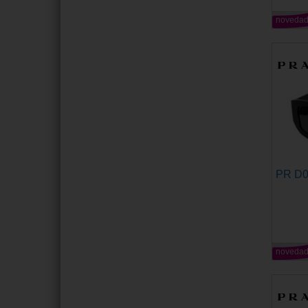
noveda
PR D
noveda