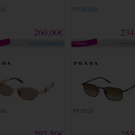
11S
PR D12SU
260,00€
234
d
4 Colores disponibles
novedad
4 Colores di
50S
PR D52S
292,50€
253