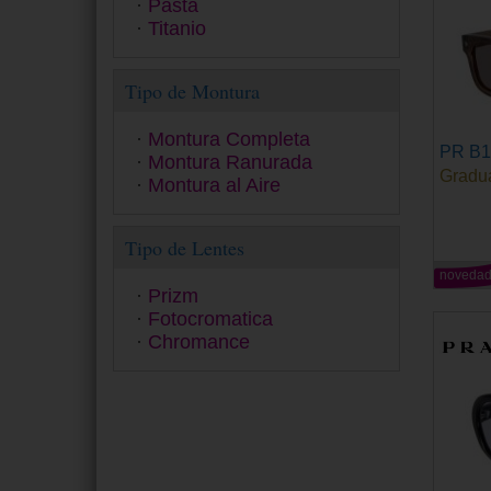
Pasta
Ralph
Titanio
Ray-Ban
Ray-Ban Junior
Tipo de Montura
Seventh Street
Smith
Swarovski
Montura Completa
PR B
Tom Ford
Montura Ranurada
Gradu
Tommy Hilfiger
Montura al Aire
Tous
Under Armour
Tipo de Lentes
Versace
Vogue
noveda
Prizm
Yalea
Fotocromatica
Zadig&Voltaire
Chromance