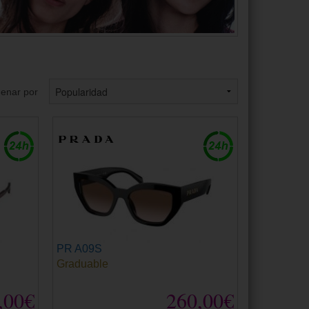
enar por
PR A09S
Graduable
,00€
260,00€