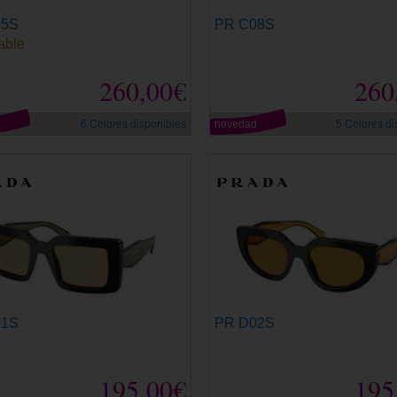
05S
PR C08S
able
260,00€
260
d
6 Colores disponibles
novedad
5 Colores di
01S
PR D02S
195,00€
195