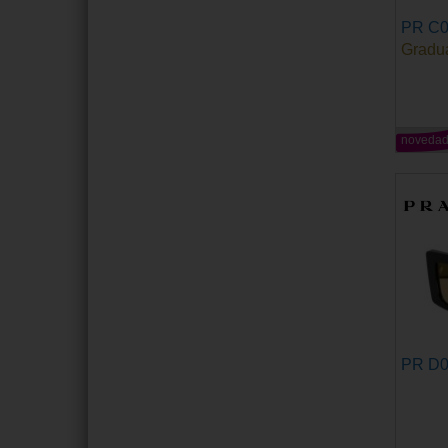
PR C
Gradu
noveda
PR D