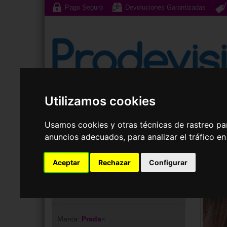
Pago Seguro
Devoluciones Garantizadas
Utilizamos cookies
Gafas de Sol
G
Usamos cookies y otras técnicas de rastreo pa
anuncios adecuados, para analizar el tráfico e
Aceptar
Rechazar
Configurar
Tu elección
Marca:
Prada
×