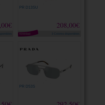
PR D13SU
,00€
208,00€
sponibles
novedad
3 Colores disponibles
PR D53S
,50€
292,50€