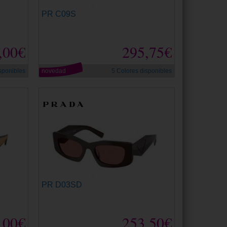
PR C09S
,00€
295,75€
sponibles
novedad
5 Colores disponibles
PR D03SD
,00€
253,50€