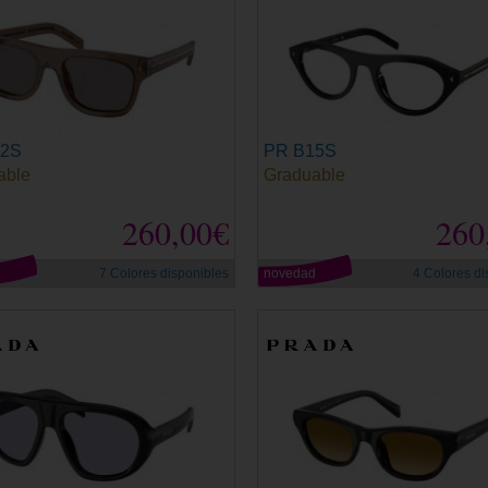
12S
PR B15S
able
Graduable
260,00€
260
d
7 Colores disponibles
novedad
4 Colores di