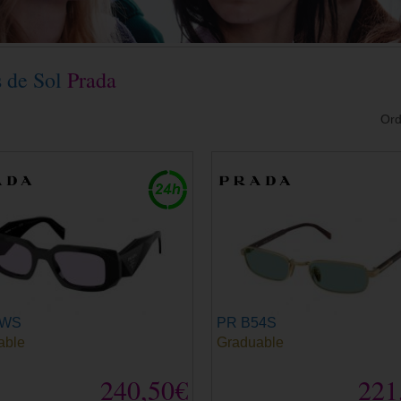
s de Sol
Prada
Ord
7WS
PR B54S
able
Graduable
240,50€
221