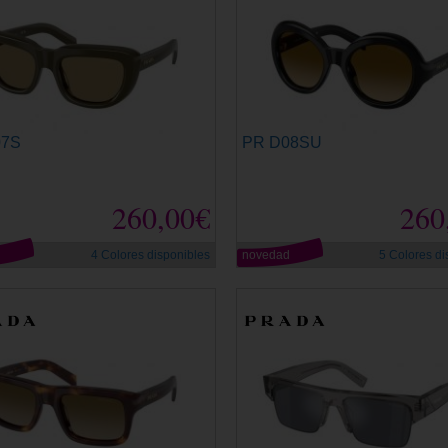
07S
PR D08SU
260,00€
260
d
4 Colores disponibles
novedad
5 Colores di