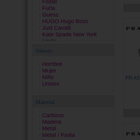
Fossil
Furla
Guess
HUGO Hugo Boss
Just Cavalli
Kate Spade New York
Levi's
Love Moschino
Género
Marc Jacobs
Michael Kors
Hombre
Missoni
Mujer
Moschino
Niño
PR A
Oakley
Unisex
Persol
Pierre Cardin
Polaroid Ancillaries
Material
Polaroid Kids Collection
Polaroid Sunglasses
Carbono
Police
Madera
Polo Ralph Lauren
Metal
Prada
Metal / Pasta
Prada Linea Rossa