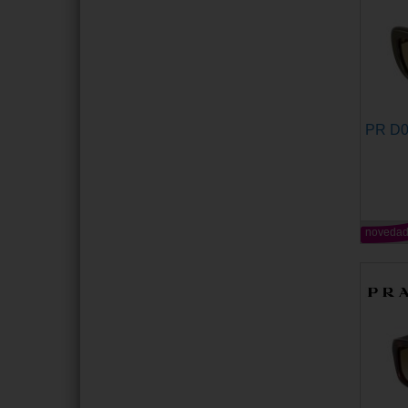
PR D
noveda