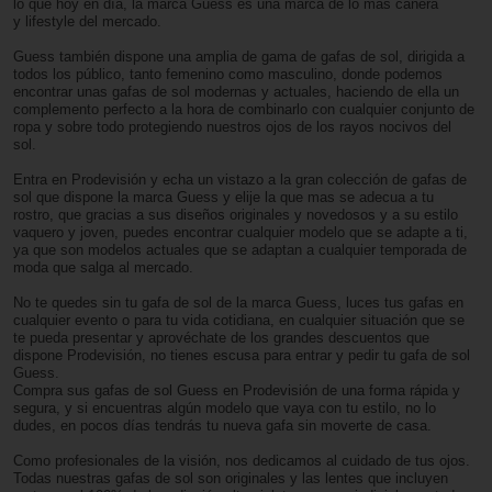
lo que hoy en día, la marca Guess es una marca de lo mas cañera
y lifestyle del mercado.
Guess también dispone una amplia de gama de gafas de sol, dirigida a
todos los público, tanto femenino como masculino, donde podemos
encontrar unas gafas de sol modernas y actuales, haciendo de ella un
complemento perfecto a la hora de combinarlo con cualquier conjunto de
ropa y sobre todo protegiendo nuestros ojos de los rayos nocivos del
sol.
Entra en Prodevisión y echa un vistazo a la gran colección de gafas de
sol que dispone la marca Guess y elije la que mas se adecua a tu
rostro, que gracias a sus diseños originales y novedosos y a su estilo
vaquero y joven, puedes encontrar cualquier modelo que se adapte a ti,
ya que son modelos actuales que se adaptan a cualquier temporada de
moda que salga al mercado.
No te quedes sin tu gafa de sol de la marca Guess, luces tus gafas en
cualquier evento o para tu vida cotidiana, en cualquier situación que se
te pueda presentar y aprovéchate de los grandes descuentos que
dispone Prodevisión, no tienes escusa para entrar y pedir tu gafa de sol
Guess.
Compra sus gafas de sol Guess en Prodevisión de una forma rápida y
segura, y si encuentras algún modelo que vaya con tu estilo, no lo
dudes, en pocos días tendrás tu nueva gafa sin moverte de casa.
Como profesionales de la visión, nos dedicamos al cuidado de tus ojos.
Todas nuestras gafas de sol son originales y las lentes que incluyen