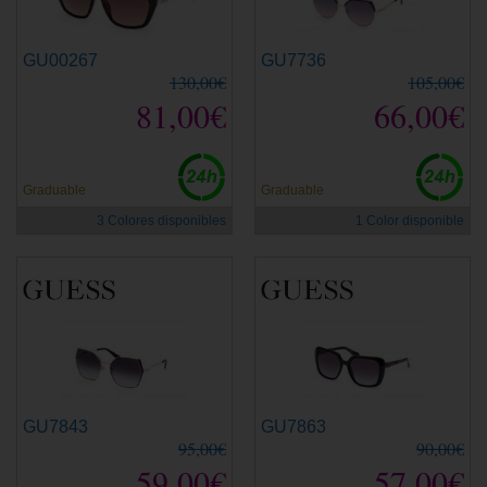
GU00267
GU7736
130,00€
105,00€
81,00€
66,00€
Graduable
Graduable
3 Colores disponibles
1 Color disponible
GU7843
GU7863
95,00€
90,00€
59,00€
57,00€