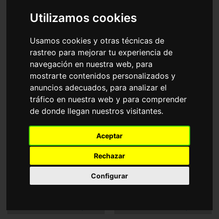
Accesorios
Utilizamos cookies
Gafas de Sol
Guess
Usamos cookies y otras técnicas de
Ordenar por
rastreo para mejorar tu experiencia de
navegación en nuestra web, para
mostrarte contenidos personalizados y
anuncios adecuados, para analizar el
tráfico en nuestra web y para comprender
de donde llegan nuestros visitantes.
Aceptar
GU00027
GU00103
120,00€
140,00€
74,00€
88,00€
Rechazar
Configurar
Graduable
Graduable
1 Color disponible
3 Colores disponibles