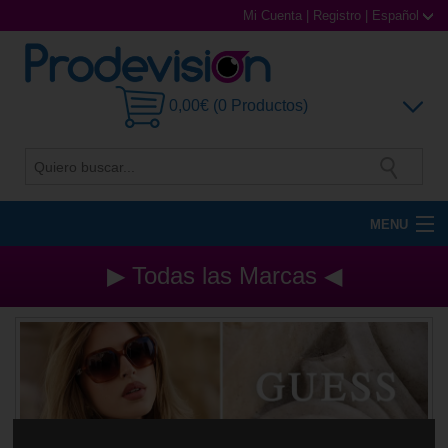
Mi Cuenta
|
Registro
|
Español
0,00€ (0 Productos)
MENU
Gafas de Sol
▶ Todas las Marcas ◀
Gafas Graduadas
Gafas Deportivas
Lentillas