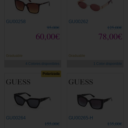
GU00258
GU00262
95,00€
125,00€
60,00€
78,00€
Graduable
Graduable
4 Colores disponibles
1 Color disponible
Polarizada
GU00264
GU00265-H
155,00€
135,00€