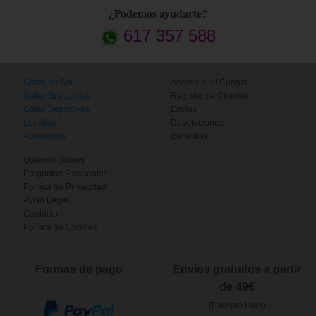
¿Podemos ayudarte?
617 357 588
Gafas de Sol
Acceso a Mi Cuenta
Gafas Graduadas
Registro de Clientes
Gafas Deportivas
Envíos
Lentillas
Devoluciones
Accesorios
Garantías
Quiénes Somos
Preguntas Frecuentes
Política de Privacidad
Aviso Legal
Contacto
Política de Cookies
Formas de pago
Envíos gratuitos a partir
de 49€
(Excepto Islas)