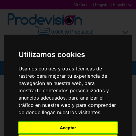
Mi Cuenta
|
Registro
|
Español
0,00€ (0 Productos)
Utilizamos cookies
Usamos cookies y otras técnicas de
MENU
rastreo para mejorar tu experiencia de
Gafas de Sol
navegación en nuestra web, para
GAFAS DE SOL
PRADA
PR A14S
mostrarte contenidos personalizados y
Gafas Graduadas
anuncios adecuados, para analizar el
tráfico en nuestra web y para comprender
Gafas Deportivas
de donde llegan nuestros visitantes.
Lentillas
Aceptar