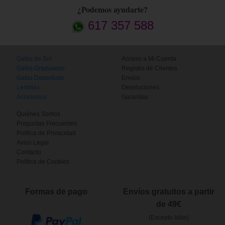
¿Podemos ayudarte?
617 357 588
Gafas de Sol
Acceso a Mi Cuenta
Gafas Graduadas
Registro de Clientes
Gafas Deportivas
Envíos
Lentillas
Devoluciones
Accesorios
Garantías
Quiénes Somos
Preguntas Frecuentes
Política de Privacidad
Aviso Legal
Contacto
Política de Cookies
Formas de pago
Envíos gratuitos a partir
de 49€
(Excepto Islas)