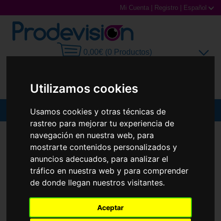
Mi Cuenta
|
Registro
|
Español
0,00€ (0 Productos)
Utilizamos cookies
Usamos cookies y otras técnicas de
MENU
rastreo para mejorar tu experiencia de
Gafas de Sol
navegación en nuestra web, para
GAFAS DE SOL
PRADA
PR A20S
mostrarte contenidos personalizados y
Gafas Graduadas
anuncios adecuados, para analizar el
tráfico en nuestra web y para comprender
Gafas Deportivas
de donde llegan nuestros visitantes.
Lentillas
Aceptar