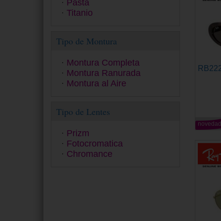
Pasta
Ralph
Titanio
Ray-Ban
Ray-Ban Junior
Tipo de Montura
Seventh Street
Smith
Swarovski
Montura Completa
RB22
Tom Ford
Montura Ranurada
Tommy Hilfiger
Montura al Aire
Tous
Under Armour
Tipo de Lentes
Versace
Vogue
noveda
Prizm
Yalea
Fotocromatica
Zadig&Voltaire
Chromance