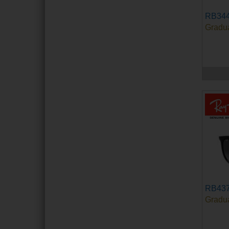
RB34
Gradu
RB43
Gradu