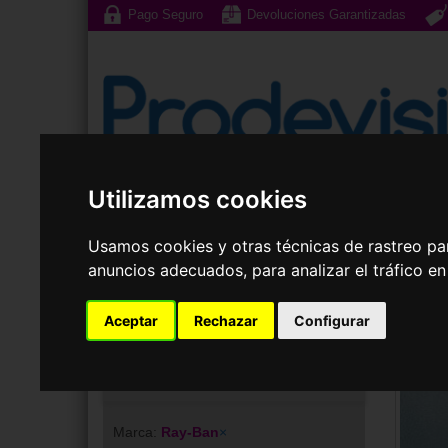
Pago Seguro
Devoluciones Garantizadas
Utilizamos cookies
Gafas de Sol
G
Usamos cookies y otras técnicas de rastreo pa
anuncios adecuados, para analizar el tráfico e
Aceptar
Rechazar
Configurar
Tu elección
Marca:
Ray-Ban
×