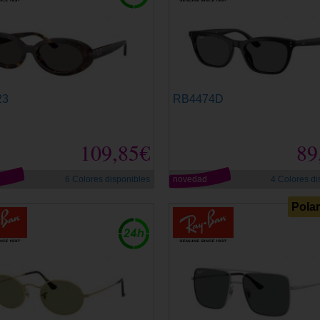
23
RB4474D
109,85€
89
d
6 Colores disponibles
novedad
4 Colores di
Pola