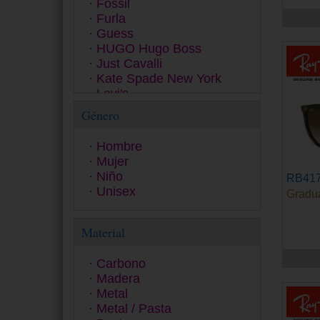
Fossil
Furla
Guess
HUGO Hugo Boss
Just Cavalli
Kate Spade New York
Levi's
Love Moschino
Género
Marc Jacobs
Michael Kors
Hombre
Missoni
Mujer
Moschino
Niño
RB417
Oakley
Unisex
Gradu
Persol
Pierre Cardin
Polaroid Ancillaries
Material
Polaroid Kids Collection
Polaroid Sunglasses
Carbono
Police
Madera
Polo Ralph Lauren
Metal
Prada
Metal / Pasta
Prada Linea Rossa