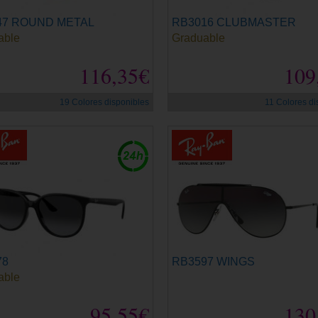
47 ROUND METAL
RB3016 CLUBMASTER
able
Graduable
116,35€
109
19 Colores disponibles
11 Colores di
78
RB3597 WINGS
able
95,55€
130