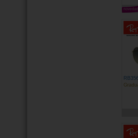
noveda
RB35
Gradu