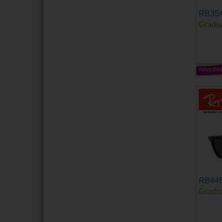
RB35
Gradu
noveda
RB44
Gradu