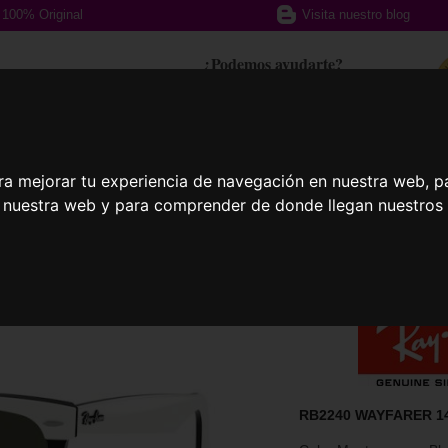
100% Original
Visita nuestro blog
¿Podemos ayudarte?
617 357 588
ra mejorar tu experiencia de navegación en nuestra web, p
afas Graduadas
Gafas Deportivas
Lent
n nuestra web y para comprender de donde llegan nuestros v
RB2240 WAYFARER 1