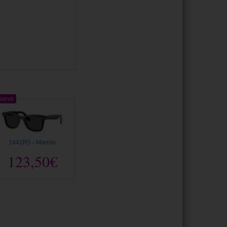
uevo
1441R5 › Marrón
123,50€