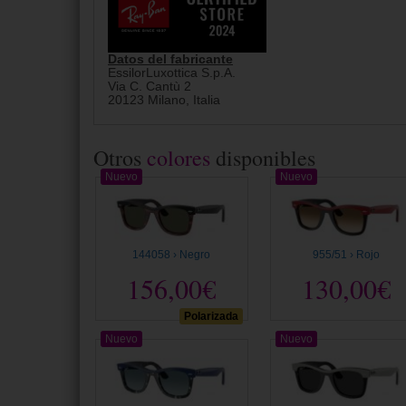
Datos del fabricante
EssilorLuxottica S.p.A.
Via C. Cantù 2
20123 Milano, Italia
Otros
colores
disponibles
Nuevo
Nuevo
144058 › Negro
955/51 › Rojo
156,00€
130,00€
Polarizada
Nuevo
Nuevo