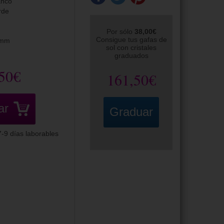
anco
rde
Por sólo
38,00€
Consigue tus gafas de
0mm
sol con cristales
graduados
50€
161,50€
ar
Graduar
-9 días laborables