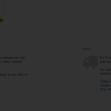
da
Envío
ue trabajamos con
En Prod
n todas nuestra
para qu
Los gas
totalme
legir la que más te
Todos l
través
Más in