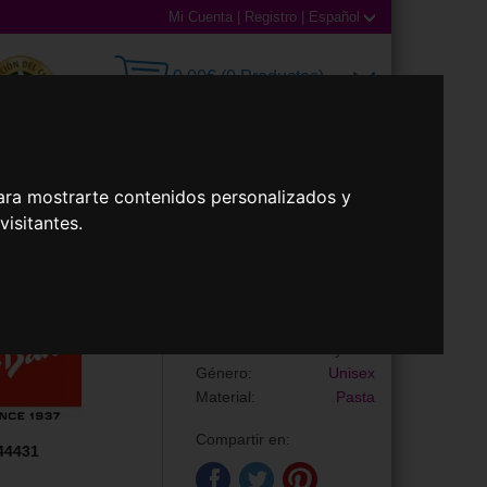
Mi Cuenta
|
Registro
|
Español
0,00€ (0 Productos)
ara mostrarte contenidos personalizados y
illas
Accesorios
isitantes.
Gafas de Sol
RB2240 WAYFARER
Marca:
Ray-Ban
Género:
Unisex
Material:
Pasta
Compartir en:
44431