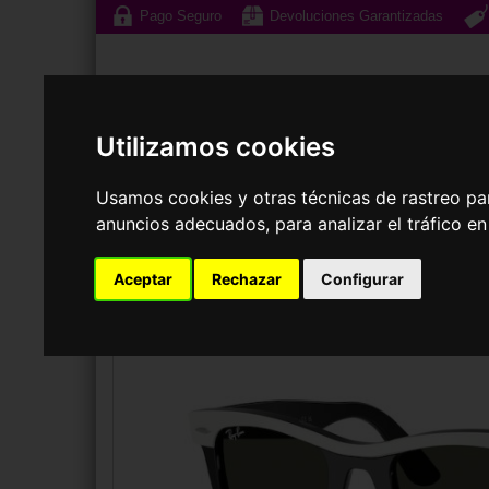
Pago Seguro
Devoluciones Garantizadas
Utilizamos cookies
Usamos cookies y otras técnicas de rastreo pa
Gafas de Sol
G
anuncios adecuados, para analizar el tráfico e
GAFAS DE SOL
RAY-BAN
RB2240 WAYFARER
Aceptar
Rechazar
Configurar