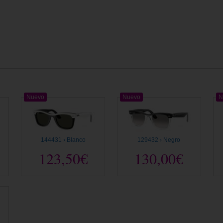
Nuevo
Nuevo
N
144431 › Blanco
129432 › Negro
123,50€
130,00€