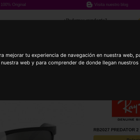
100% Original
Visita nuestro blog
¿Podemos ayudarte?
617 357 588
ra mejorar tu experiencia de navegación en nuestra web, p
afas Graduadas
Gafas Deportivas
Lent
n nuestra web y para comprender de donde llegan nuestros v
RB2027 PREDATOR 2 