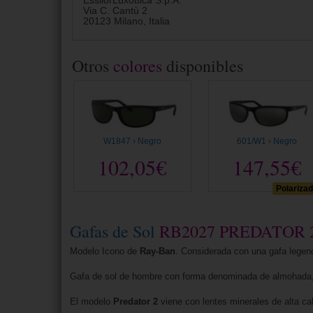
EssilorLuxottica S.p.A.
Via C. Cantù 2
20123 Milano, Italia
Otros
colores
disponibles
W1847 › Negro
601/W1 › Negro
102,05€
147,55€
Polariza
Gafas de Sol
RB2027 PREDATOR 
Modelo Icono de
Ray-Ban
. Considerada con una gafa legenda
Gafa de sol de hombre con forma denominada de almohada, fa
El modelo
Predator 2
viene con lentes minerales de alta cali