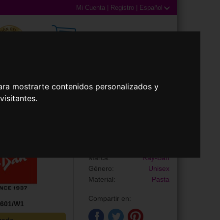
Mi Cuenta
|
Registro
|
Español
0,00€ (0 Productos)
ara mostrarte contenidos personalizados y
illas
Accesorios
isitantes.
Gafas de Sol
RB2027 PREDATOR 2
Marca:
Ray-Ban
Género:
Unisex
Material:
Pasta
Compartir en:
601/W1