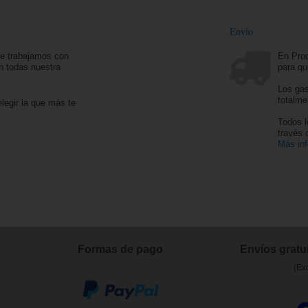
Envío
ue trabajamos con
En Prod
n todas nuestra
para qu
Los gas
totalme
legir la que más te
Todos l
través
Más in
Formas de pago
Envíos gratui
(Ex