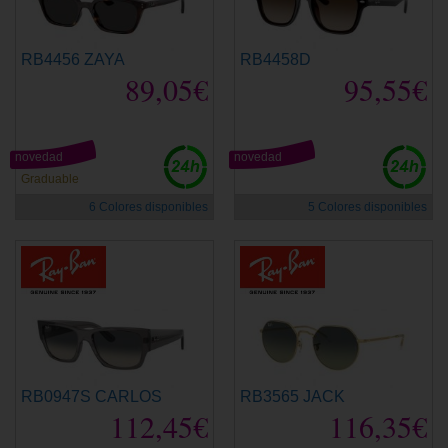
RB4456 ZAYA
RB4458D
89,05€
95,55€
novedad
novedad
Graduable
6 Colores disponibles
5 Colores disponibles
RB0947S CARLOS
RB3565 JACK
112,45€
116,35€