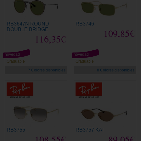
RB3647N ROUND
RB3746
DOUBLE BRIDGE
109,85€
116,35€
novedad
novedad
Graduable
Graduable
7 Colores disponibles
8 Colores disponibles
RB3755
RB3757 KAI
108,55€
89,05€