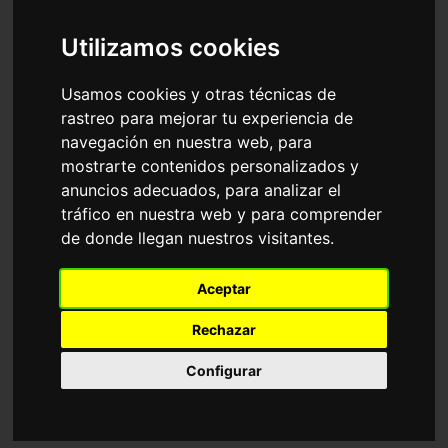
Accesorios
Gafas de Sol
Ray-Ban
Utilizamos cookies
Ordenar por
Usamos cookies y otras técnicas de
rastreo para mejorar tu experiencia de
navegación en nuestra web, para
mostrarte contenidos personalizados y
anuncios adecuados, para analizar el
tráfico en nuestra web y para comprender
de donde llegan nuestros visitantes.
RB4940 WAYFARER
RB2241 WAYFARER
Aceptar
PUFFER
WAY
116,35€
116,35€
Rechazar
Configurar
Graduable
18 Colores disponibles
6 Colores disponibles