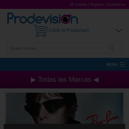
Mi Cuenta
|
Registro
|
Español
0,00€ (0 Productos)
MENU
Gafas de Sol
▶ Todas las Marcas ◀
Gafas Graduadas
Gafas Deportivas
Lentillas