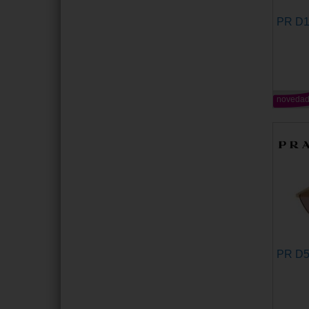
PR D
noveda
PR D