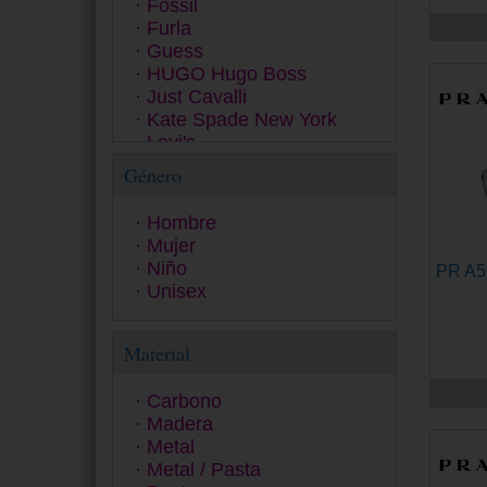
Fossil
Furla
Guess
HUGO Hugo Boss
Just Cavalli
Kate Spade New York
Levi's
Love Moschino
Género
Marc Jacobs
Michael Kors
Hombre
Missoni
Mujer
Moschino
Niño
PR A
Oakley
Unisex
Persol
Pierre Cardin
Polaroid Ancillaries
Material
Polaroid Kids Collection
Polaroid Sunglasses
Carbono
Police
Madera
Polo Ralph Lauren
Metal
Prada
Metal / Pasta
Prada Linea Rossa