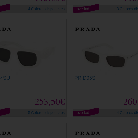
d
4 Colores disponibles
novedad
3 Colores di
04SU
PR D05S
253,50€
260
d
5 Colores disponibles
novedad
4 Colores di