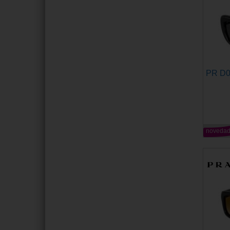
PR D
noveda