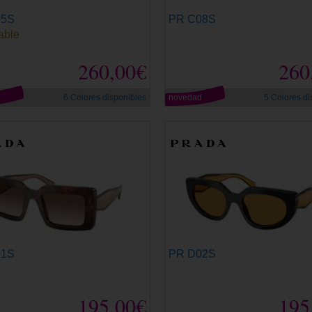
05S
PR C08S
able
260,00€
260
d
6 Colores disponibles
novedad
5 Colores di
01S
PR D02S
195,00€
195