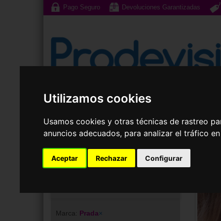
Pago Seguro
Devoluciones Garantizadas
Utilizamos cookies
Gafas de Sol
G
Usamos cookies y otras técnicas de rastreo pa
anuncios adecuados, para analizar el tráfico e
Aceptar
Rechazar
Configurar
Tu elección
Marca:
Prada
×