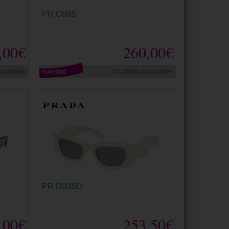
PR C09S
,00€
260,00€
sponibles
novedad
5 Colores disponibles
PR D03SD
,00€
253,50€