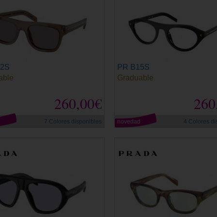
12S
PR B15S
able
Graduable
260,00€
260
d
7 Colores disponibles
novedad
4 Colores di