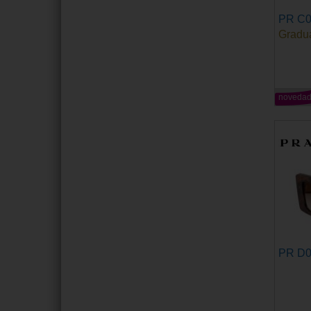
PR C
Gradu
noveda
PR D