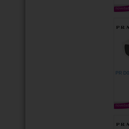
noveda
PR D
noveda