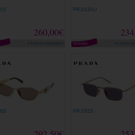
11S
PR D12SU
260,00€
234
d
4 Colores disponibles
novedad
4 Colores di
50S
PR D52S
292,50€
253