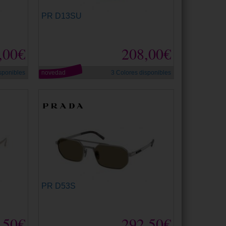
PR D13SU
,00€
208,00€
sponibles
novedad
3 Colores disponibles
PR D53S
,50€
292,50€