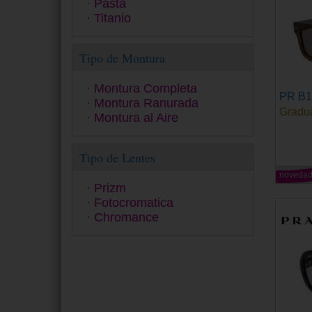
Pasta
Ralph
Titanio
Ray-Ban
Ray-Ban Junior
Tipo de Montura
Seventh Street
Smith
Swarovski
Montura Completa
PR B
Tom Ford
Montura Ranurada
Gradu
Tommy Hilfiger
Montura al Aire
Tous
Under Armour
Tipo de Lentes
Versace
Vogue
noveda
Prizm
Yalea
Fotocromatica
Zadig&Voltaire
Chromance