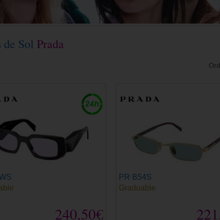
s de Sol
Prada
Ord
7WS
PR B54S
able
Graduable
240,50€
221