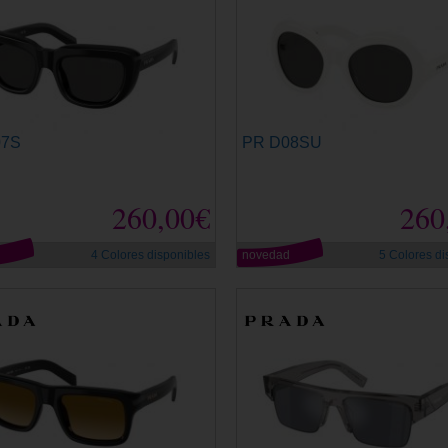
07S
PR D08SU
260,00€
260
d
4 Colores disponibles
novedad
5 Colores di