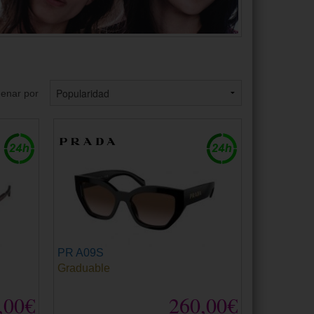
enar por
PR A09S
Graduable
,00€
260,00€