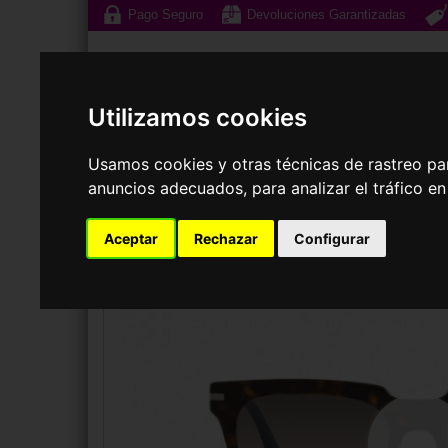
Pago Seguro
Devoluciones Garantizadas
Utilizamos cookies
Usamos cookies y otras técnicas de rastreo pa
anuncios adecuados, para analizar el tráfico e
Gafas de Sol
G
Aceptar
Rechazar
Configurar
GAFAS DE SOL
PRADA
PR 04YS