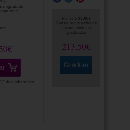
rey
is degradado
ansparente
Por sólo
38,00€
Consigue tus gafas de
sol con cristales
0mm
graduados
213,50€
50€
Graduar
ar
-9 días laborables