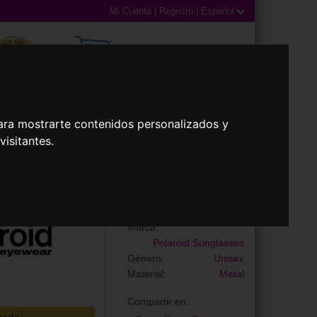
Mi Cuenta
|
Registro
|
Español
0,00€ (0 Productos)
ara mostrarte contenidos personalizados y
illas
Accesorios
isitantes.
Gafas de Sol
PLD 2141/S
Marca:
Polaroid Sunglasses
Género:
Unisex
Material:
Metal
Compartir en: