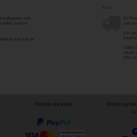
Envío
ue trabajamos con
En Prod
n todas nuestra
para qu
Los gas
totalme
legir la que más te
Todos l
través
Más in
Formas de pago
Envíos gratui
(Ex