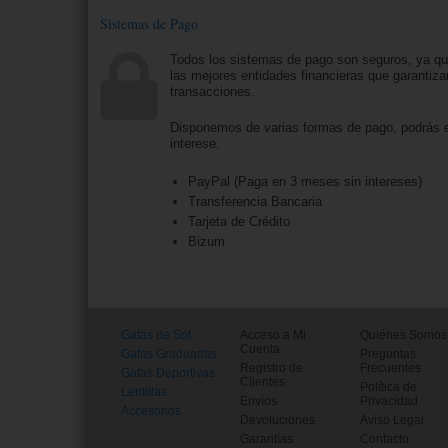
Sistemas de Pago
Todos los sistemas de pago son seguros, ya q
las mejores entidades financieras que garantiza
transacciones.
Disponemos de varias formas de pago, podrás e
interese.
PayPal (Paga en 3 meses sin intereses)
Transferencia Bancaria
Tarjeta de Crédito
Bizum
Gafas de Sol
Acceso a Mi
Quiénes Somos
Cuenta
Gafas Graduadas
Preguntas
Registro de
Frecuentes
Gafas Deportivas
Clientes
Política de
Lentillas
Envíos
Privacidad
Accesorios
Devoluciones
Aviso Legal
Garantías
Contacto