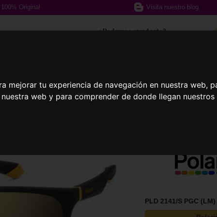
100% Original
Visita nuestro blog
¿Podemos ayudarte?
617 357 588
ra mejorar tu experiencia de navegación en nuestra web, p
afas Graduadas
Gafas Deportivas
Lent
n nuestra web y para comprender de donde llegan nuestros v
PLD 2141/S PGC (LM)