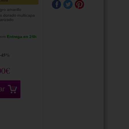
zada
gro amarillo
is dorado multicapa
larizado
0mm
Entrega en 24h
-45%
00€
ar