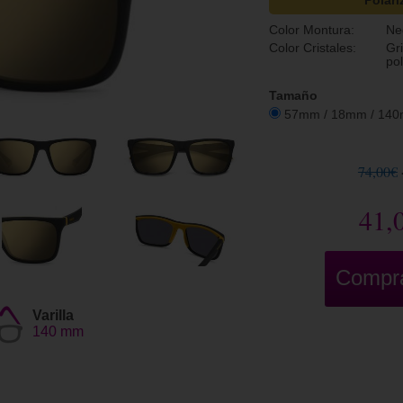
Polari
Color Montura:
Ne
Color Cristales:
Gr
po
Tamaño
57mm / 18mm / 14
74,00€
41,
Compr
Varilla
140 mm