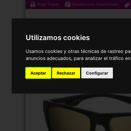
Pago Seguro
Devoluciones Garantizadas
Utilizamos cookies
Usamos cookies y otras técnicas de rastreo pa
Gafas de Sol
G
anuncios adecuados, para analizar el tráfico e
Aceptar
Rechazar
Configurar
GAFAS DE SOL
POLAROID SUNGLASSES
PLD 2141/S