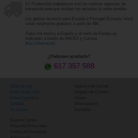
En Prodevisión trabajamos con las mejoras agencias de
transporte para que recibas tus artículos lo antes posible.
Los gastos de envío para España y Portugal (Excepto Islas)
serán totalmente gratuitos a partir de 49€.
Todos los envíos a España y al resto de Europa se
realizarán a través de NACEX y Correos.
Más información
¿Podemos ayudarte?
617 357 588
Gafas de Sol
Acceso a Mi Cuenta
Gafas Graduadas
Registro de Clientes
Gafas Deportivas
Envíos
Lentillas
Devoluciones
Accesorios
Garantías
Quiénes Somos
Preguntas Frecuentes
Política de Privacidad
Aviso Legal