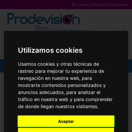
Mi Cuenta
|
Registro
|
Español
0,00€ (0 Productos)
Utilizamos cookies
Usamos cookies y otras técnicas de
MENU
rastreo para mejorar tu experiencia de
navegación en nuestra web, para
Gafas de Sol
GAFAS DE SOL
POLAROID SUNGLASSES
PLD 2159/G/S/X
mostrarte contenidos personalizados y
Gafas Graduadas
anuncios adecuados, para analizar el
tráfico en nuestra web y para comprender
Gafas Deportivas
de donde llegan nuestros visitantes.
Lentillas
Aceptar