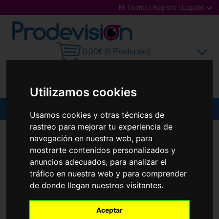
Mi Cuenta
|
Registro
|
Español
0,00€ (0 Productos)
Utilizamos cookies
MENU
Usamos cookies y otras técnicas de
rastreo para mejorar tu experiencia de
Gafas de Sol
GAFAS DE SOL
POLAROID SUNGLASSES
PLD 6203/CS
navegación en nuestra web, para
mostrarte contenidos personalizados y
Gafas Graduadas
anuncios adecuados, para analizar el
tráfico en nuestra web y para comprender
Gafas Deportivas
de donde llegan nuestros visitantes.
Lentillas
Aceptar