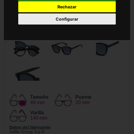
Accesorios
Rechazar
Configurar
Tamaño
Puente
49 mm
20 mm
Varilla
140 mm
Datos del fabricante
Safilo Group S.p.A