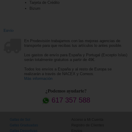
Tarjeta de Crédito
Bizum
Envío
En Prodevisión trabajamos con las mejoras agencias de
transporte para que recibas tus artículos lo antes posible.
Los gastos de envío para España y Portugal (Excepto Islas)
serán totalmente gratuitos a partir de 49€.
Todos los envíos a España y al resto de Europa se
realizarán a través de NACEX y Correos.
Más información
¿Podemos ayudarte?
617 357 588
Gafas de Sol
Acceso a Mi Cuenta
Gafas Graduadas
Registro de Clientes
Gafas Deportivas
Envíos