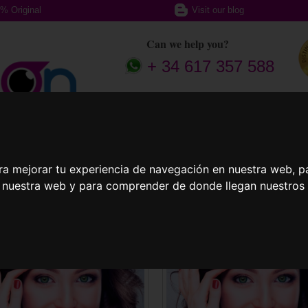
% Original
Visit our blog
Can we help you?
+ 34 617 357 588
ption glasses
Sports Glasses
Contact
act Lenses
ra mejorar tu experiencia de navegación en nuestra web, p
n nuestra web y para comprender de donde llegan nuestros v