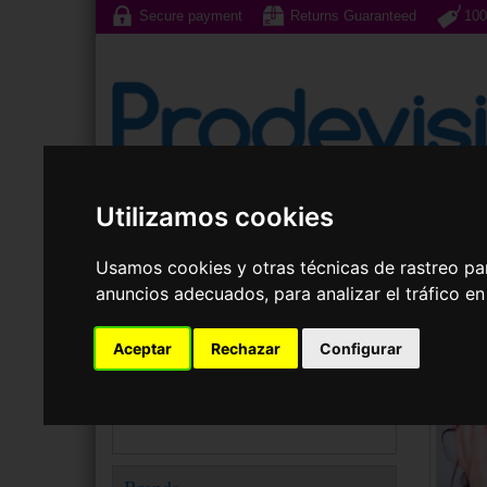
Secure payment
Returns Guaranteed
100
Utilizamos cookies
Sunglasses
Prescri
Cont
Usamos cookies y otras técnicas de rastreo pa
Your choice
anuncios adecuados, para analizar el tráfico e
Category:
Quarterly contac lenses
×
Aceptar
Rechazar
Configurar
Accessories for
Lenses