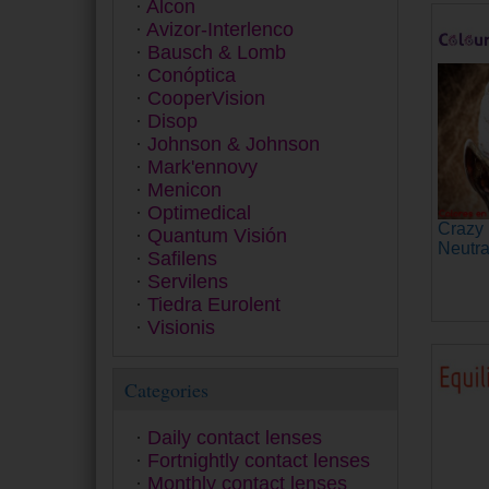
Alcon
Dailies
Avizor-Interlenco
Equilibria
Bausch & Lomb
ET 43
Conóptica
Exacta
CooperVision
Extrema
Disop
Eyesoft
Johnson & Johnson
Freshlook
Mark'ennovy
Fusion
Menicon
Gentle 59
Optimedical
Gentle 80
Crazy 
Quantum Visión
GP
Neutr
Safilens
Hidro Health
Servilens
Horizont
Tiedra Eurolent
Inno
Visionis
Lens
Miru
MyDay
Categories
Myvision Júnior
Myvision Max
Daily contact lenses
Premio
Fortnightly contact lenses
Proclear
Monthly contact lenses