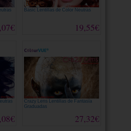
eutras
Basic Lentillas de Color Neutras
,07€
19,55€
eutras
Crazy Lens Lentillas de Fantasía
Graduadas
,08€
27,32€