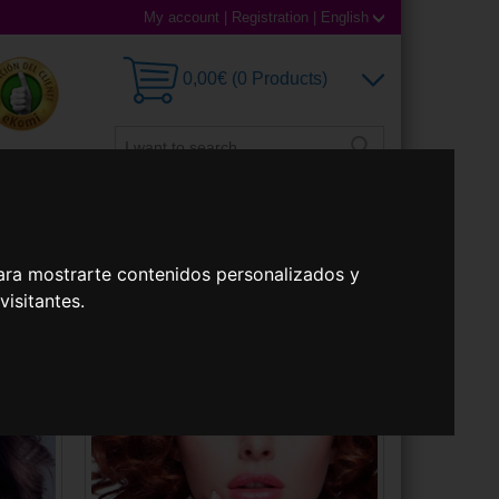
My account
|
Registration
|
English
0,00€ (0 Products)
 Lenses
Accessories
ara mostrarte contenidos personalizados y
isitantes.