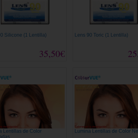
0 Silicone (1 Lentilla)
Lens 90 Toric (1 Lentilla)
35,50€
25
 Lentillas de Color
Lumina Lentillas de Color Ne
adas