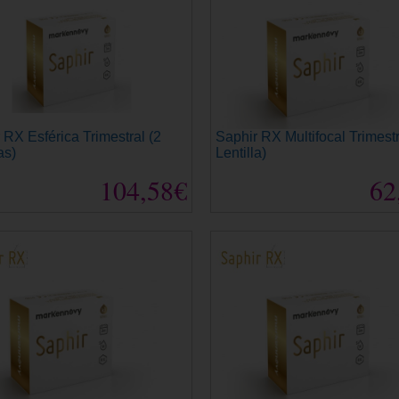
 RX Esférica Trimestral (2
Saphir RX Multifocal Trimestr
as)
Lentilla)
104,58€
62