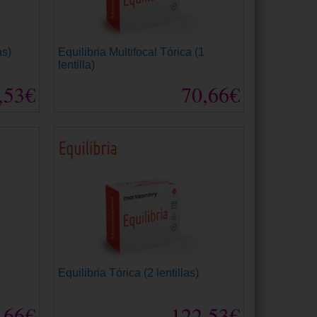
as)
Equilibria Multifocal Tórica (1
lentilla)
,53€
70,66€
Equilibria Tórica (2 lentillas)
,66€
122,53€