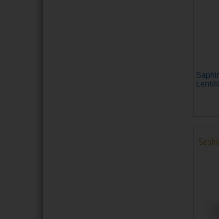
Saphir
Lentill