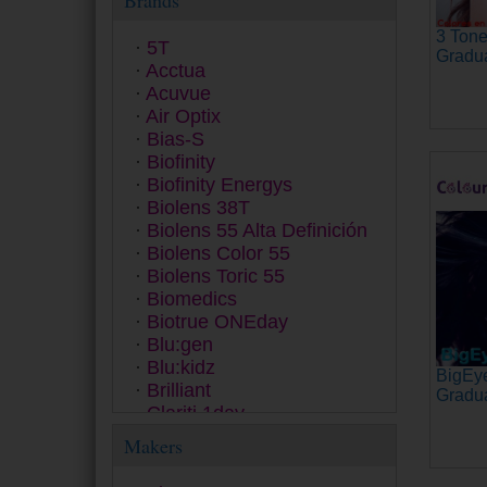
Brands
3 Tone
5T
Gradu
Acctua
Acuvue
Air Optix
Bias-S
Biofinity
Biofinity Energys
Biolens 38T
Biolens 55 Alta Definición
Biolens Color 55
Biolens Toric 55
Biomedics
Biotrue ONEday
Blu:gen
Blu:kidz
BigEye
Brilliant
Gradu
Clariti 1day
Clear 38
Makers
ColourVUE
Contact