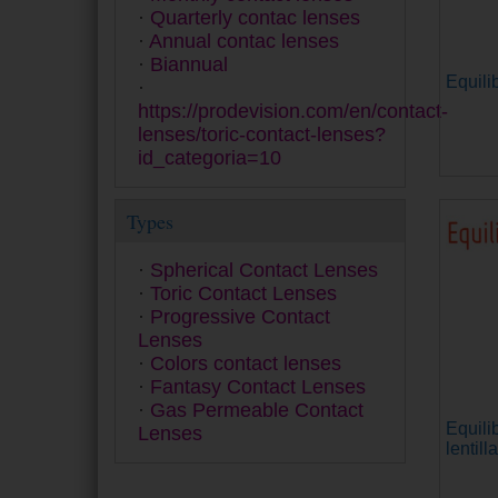
PureVision
Quarterly contac lenses
Quattro
Annual contac lenses
Safe-Gel
Biannual
Safeline 55 A
Equilib
Saphir
https://prodevision.com/en/contact-
SofLens
lenses/toric-contact-lenses?
SPH 5 Anual
id_categoria=10
Ultra
Zero 6
Types
Spherical Contact Lenses
Toric Contact Lenses
Progressive Contact
Lenses
Colors contact lenses
Fantasy Contact Lenses
Gas Permeable Contact
Equilib
Lenses
lentill