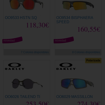
OO9533 HSTN SQ
OO9534 BISPHAERA
118,30€
SPEED
160,55€
novedad
novedad
7 Colores disponibles
8 Colores disponibles
Polarizada
OO6026 TAILEND TI
OO6029 MASSILLON
253,50€
274,30€