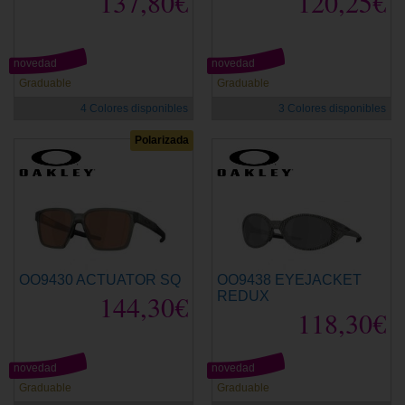
137,80€
120,25€
novedad
novedad
Graduable
Graduable
4 Colores disponibles
3 Colores disponibles
Polarizada
OO9430 ACTUATOR SQ
OO9438 EYEJACKET
144,30€
REDUX
118,30€
novedad
novedad
Graduable
Graduable