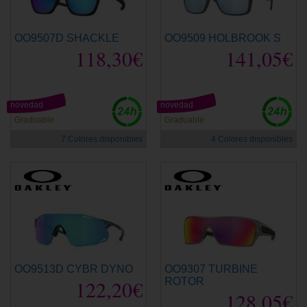
OO9507D SHACKLE
OO9509 HOLBROOK S
118,30€
141,05€
novedad
novedad
Graduable
Graduable
7 Colores disponibles
4 Colores disponibles
OO9513D CYBR DYNO
OO9307 TURBINE
122,20€
ROTOR
128,05€