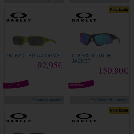
Polarizada
OO9530 TERRAFORMA
OO9532 SUTURE
92,95€
JACKET
150,80€
novedad
novedad
1 Color disponible
7 Colores disponibles
Polarizada