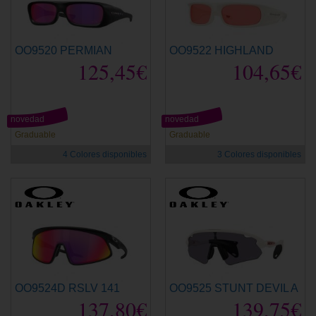
OO9520 PERMIAN
OO9522 HIGHLAND
125,45€
104,65€
novedad
novedad
Graduable
Graduable
4 Colores disponibles
3 Colores disponibles
OO9524D RSLV 141
OO9525 STUNT DEVIL A
137,80€
139,75€