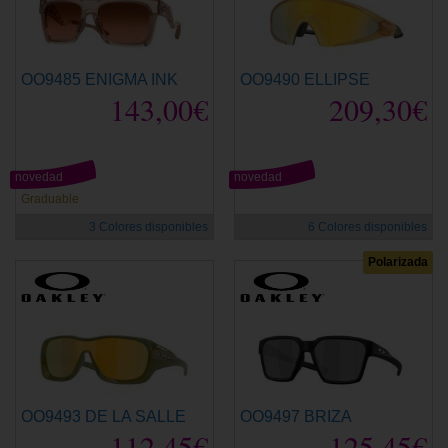
OO9485 ENIGMA INK
OO9490 ELLIPSE
143,00€
209,30€
novedad
novedad
Graduable
3 Colores disponibles
6 Colores disponibles
Polarizada
OO9493 DE LA SALLE
OO9497 BRIZA
112,45€
125,45€