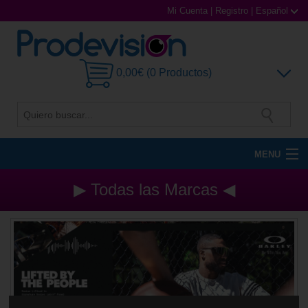
Mi Cuenta
|
Registro
|
Español
0,00€ (0 Productos)
MENU
Gafas de Sol
▶ Todas las Marcas ◀
Gafas Graduadas
Gafas Deportivas
Lentillas