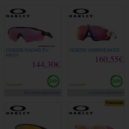
OO9208 RADAR EV
OO9290 JAWBREAKER
PATH
160,55€
144,30€
Graduable
Graduable
24 Colores disponibles
2 Colores disponibles
Polarizada