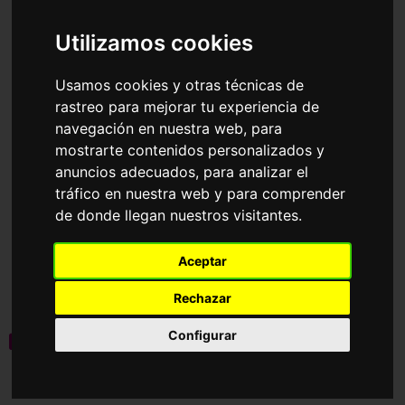
Accesorios
Gafas de Sol
Oakley
Utilizamos cookies
Ordenar por
Usamos cookies y otras técnicas de
rastreo para mejorar tu experiencia de
navegación en nuestra web, para
mostrarte contenidos personalizados y
anuncios adecuados, para analizar el
tráfico en nuestra web y para comprender
de donde llegan nuestros visitantes.
OO9531 SPHAERA
OO9289 FROGSKINS
Aceptar
STRIKE
HYBRID
160,55€
124,80€
Rechazar
Configurar
novedad
novedad
Graduable
9 Colores disponibles
4 Colores disponibles