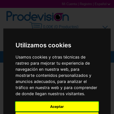
Mi Cuenta
|
Registro
|
Español
0,00€ (0 Productos)
Utilizamos cookies
Usamos cookies y otras técnicas de
MENU
rastreo para mejorar tu experiencia de
Gafas de Sol
navegación en nuestra web, para
GAFAS DE SOL
OAKLEY
OO9416 SPLIT SHOT
mostrarte contenidos personalizados y
Gafas Graduadas
anuncios adecuados, para analizar el
tráfico en nuestra web y para comprender
Gafas Deportivas
de donde llegan nuestros visitantes.
Lentillas
Aceptar