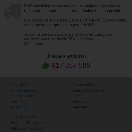
En Prodevisión trabajamos con las mejoras agencias de
transporte para que recibas tus artículos lo antes posible.
Los gastos de envío para España y Portugal (Excepto Islas)
serán totalmente gratuitos a partir de 49€.
Todos los envíos a España y al resto de Europa se
realizarán a través de NACEX y Correos.
Más información
¿Podemos ayudarte?
617 357 588
Gafas de Sol
Acceso a Mi Cuenta
Gafas Graduadas
Registro de Clientes
Gafas Deportivas
Envíos
Lentillas
Devoluciones
Accesorios
Garantías
Quiénes Somos
Preguntas Frecuentes
Política de Privacidad