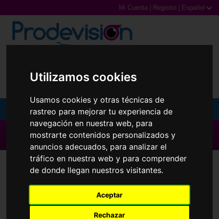
Mi Cuenta
|
Registro
|
Español
0,00€ (0 Productos)
Utilizamos cookies
Usamos cookies y otras técnicas de
MENU
rastreo para mejorar tu experiencia de
navegación en nuestra web, para
Gafas de Sol
▶ Todas las Marcas ◀
mostrarte contenidos personalizados y
anuncios adecuados, para analizar el
Gafas Graduadas
tráfico en nuestra web y para comprender
Lentillas
Extrema
de donde llegan nuestros visitantes.
Gafas Deportivas
Aceptar
Lentillas
Todas las marcas
Rechazar