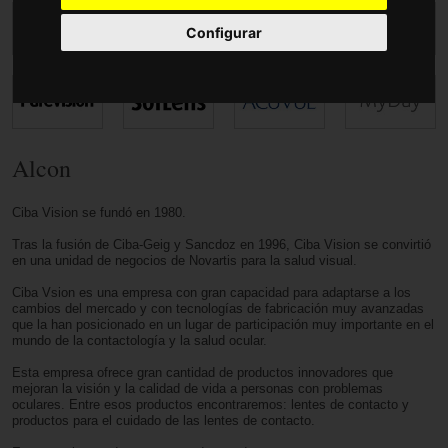
Accesorios
Configurar
Alcon
Ciba Vision se fundó en 1980.
Tras la fusión de Ciba-Geig y Sancdoz en 1996, Ciba Vision se convirtió
en una unidad de negocios de Novartis para la salud visual.
Ciba Vsion es una empresa con gran capacidad para adaptarse a los
cambios del mercado y con tecnologías de fabricación muy avanzadas
que la han posicionado en un lugar de participación muy importante en el
mundo de la contactología y la salud ocular.
Esta empresa ofrece gran cantidad de productos innovadores que
mejoran la visión y la calidad de vida a personas con problemas
oculares. Entre esos productos encontraremos: lentes de contacto y
productos para el cuidado de las lentes de contacto.