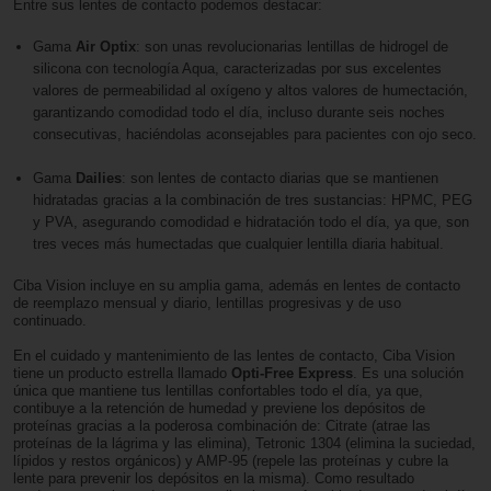
Entre sus lentes de contacto podemos destacar:
Gama
Air Optix
: son unas revolucionarias lentillas de hidrogel de
silicona con tecnología Aqua, caracterizadas por sus excelentes
valores de permeabilidad al oxígeno y altos valores de humectación,
garantizando comodidad todo el día, incluso durante seis noches
consecutivas, haciéndolas aconsejables para pacientes con ojo seco.
Gama
Dailies
: son lentes de contacto diarias que se mantienen
hidratadas gracias a la combinación de tres sustancias: HPMC, PEG
y PVA, asegurando comodidad e hidratación todo el día, ya que, son
tres veces más humectadas que cualquier lentilla diaria habitual.
Ciba Vision incluye en su amplia gama, además en lentes de contacto
de reemplazo mensual y diario, lentillas progresivas y de uso
continuado.
En el cuidado y mantenimiento de las lentes de contacto, Ciba Vision
tiene un producto estrella llamado
Opti-Free Express
. Es una solución
única que mantiene tus lentillas confortables todo el día, ya que,
contibuye a la retención de humedad y previene los depósitos de
proteínas gracias a la poderosa combinación de: Citrate (atrae las
proteínas de la lágrima y las elimina), Tetronic 1304 (elimina la suciedad,
lípidos y restos orgánicos) y AMP-95 (repele las proteínas y cubre la
lente para prevenir los depósitos en la misma). Como resultado