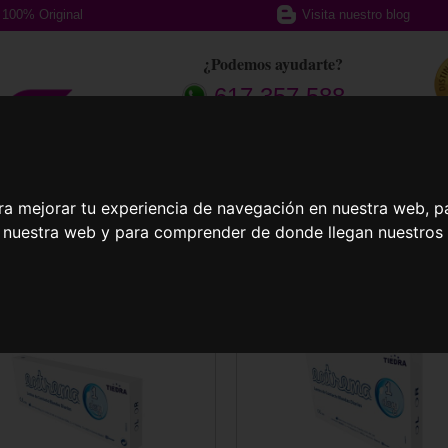
100% Original
Visita nuestro blog
¿Podemos ayudarte?
617 357 588
afas Graduadas
Gafas Deportivas
Lent
ra mejorar tu experiencia de navegación en nuestra web, p
n nuestra web y para comprender de donde llegan nuestros v
llas
Extrema