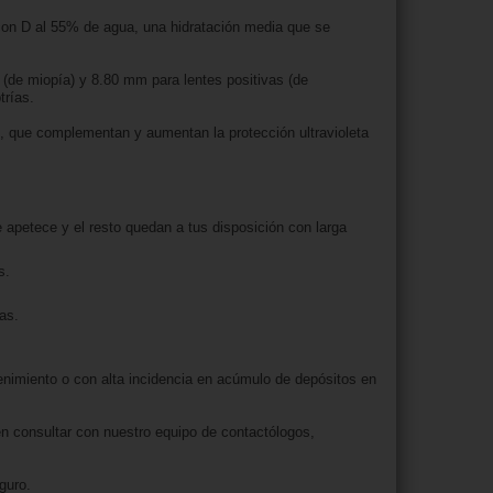
lcon D al 55% de agua, una hidratación media que se
 (de miopía) y 8.80 mm para lentes positivas (de
trías.
l, que complementan y aumentan la protección ultravioleta
 apetece y el resto quedan a tus disposición con larga
s.
as.
nimiento o con alta incidencia en acúmulo de depósitos en
 consultar con nuestro equipo de contactólogos,
guro.