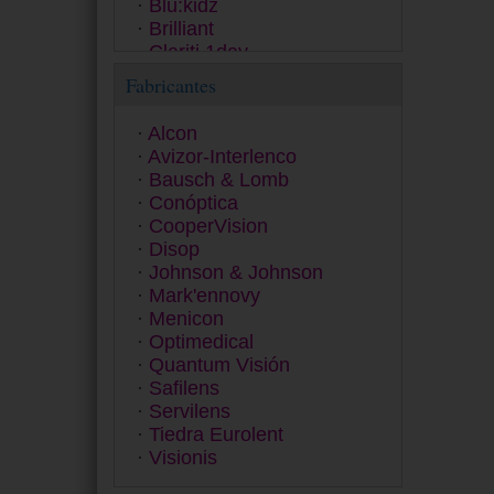
Blu:kidz
Brilliant
Clariti 1day
Clear 38
Fabricantes
ColourVUE
Contact
Alcon
Dailies
Avizor-Interlenco
Equilibria
Bausch & Lomb
ET 43
Conóptica
Exacta
CooperVision
Extrema
Disop
Eyesoft
Johnson & Johnson
Freshlook
Mark'ennovy
Fusion
Menicon
Gentle 59
Optimedical
Gentle 80
Quantum Visión
GP
Safilens
Hidro Health
Servilens
Horizont
Tiedra Eurolent
Inno
Visionis
Lens
Miru