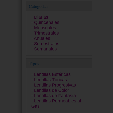
MyDay
Categorías
Myvision Júnior
Myvision Max
Diarias
Premio
Quincenales
Proclear
Mensuales
PureVision
Trimestrales
Quattro
Anuales
Safe-Gel
Semestrales
Safeline 55 A
Semanales
Saphir
SofLens
Tipos
SPH 5 Anual
Ultra
Zero 6
Lentillas Esféricas
Lentillas Tóricas
Lentillas Progresivas
Lentillas de Color
Lentillas de Fantasía
Lentillas Permeables al
Gas