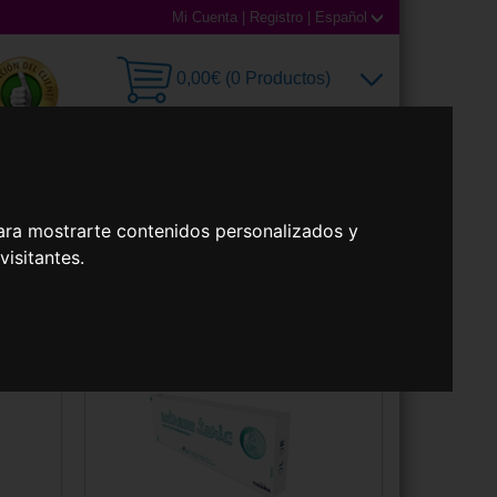
Mi Cuenta
|
Registro
|
Español
0,00€ (0 Productos)
illas
Accesorios
ara mostrarte contenidos personalizados y
isitantes.