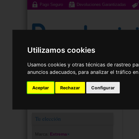
Pago Seguro
Devoluciones Garantizadas
Utilizamos cookies
Gafas de Sol
G
Usamos cookies y otras técnicas de rastreo pa
anuncios adecuados, para analizar el tráfico e
Lenti
Aceptar
Rechazar
Configurar
Tu elección
Marca:
Extrema
×