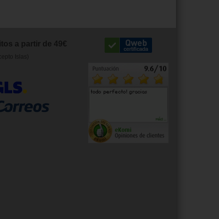
tos a partir de 49€
cepto Islas)