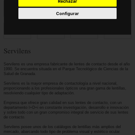
Accesorios
Rechazar
Configurar
Servilens
Servilens es una empresa fabricante de lentes de contacto desde el año
1990. Se encuentra situada en el Parque Tecnológico de Ciencias de la
Salud de Granada.
Servilens es la mayor empresa de contactología a nivel nacional,
proporcionando a los profesionales ópticos una gran gama de lentillas,
resolviendo cualquier tipo de adaptación.
Empresa que ofrece gran calidad en sus lentes de contacto, con un
departamento I+D+i en constante investigación, desarrollo e innovación
y sobre todo con un gran compromiso integral de servicio de sus lentes
de contacto.
Servilens posee unos de los catálogos de lentillas más amplios del
mercado, abarcando todo tipo de problema visual y estético ocular.