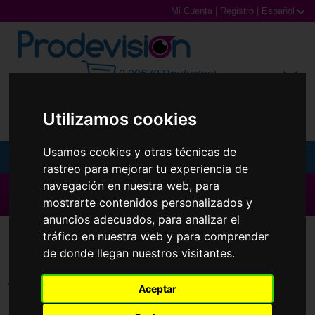
Mi Cuenta
|
Registro
|
Español
0,00€ (0 Productos)
Utilizamos cookies
Usamos cookies y otras técnicas de
MENU
rastreo para mejorar tu experiencia de
navegación en nuestra web, para
Gafas de Sol
▶ Todas las Marcas ◀
mostrarte contenidos personalizados y
Gafas Graduadas
anuncios adecuados, para analizar el
Lentillas
Extrema
tráfico en nuestra web y para comprender
Gafas Deportivas
de donde llegan nuestros visitantes.
Lentillas
Todas las marcas
Aceptar