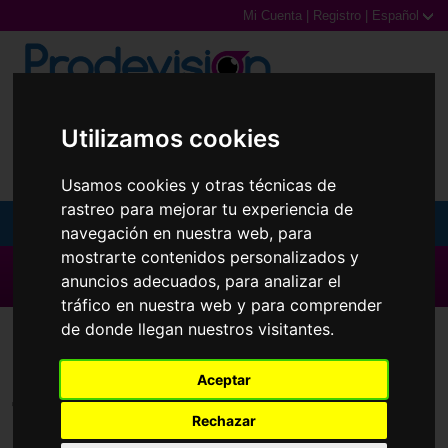
Mi Cuenta
|
Registro
|
Español
0,00€ (0 Productos)
Utilizamos cookies
Usamos cookies y otras técnicas de
rastreo para mejorar tu experiencia de
MENU
navegación en nuestra web, para
mostrarte contenidos personalizados y
Gafas de Sol
▶ Todas las Marcas ◀
anuncios adecuados, para analizar el
tráfico en nuestra web y para comprender
Gafas Graduadas
Lentillas
Extrema
de donde llegan nuestros visitantes.
Gafas Deportivas
Aceptar
Lentillas
Todas las marcas
Rechazar