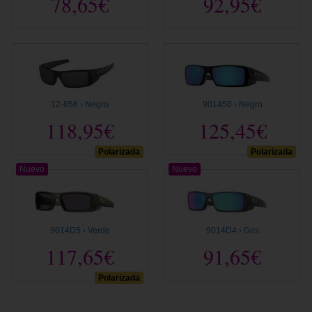
78,65€
92,95€
12-856 › Negro
901450 › Negro
118,95€
125,45€
Polarizada
Polarizada
Nuevo
Nuevo
9014D5 › Verde
9014D4 › Gris
117,65€
91,65€
Polarizada