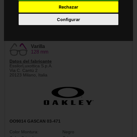
Accesorios
Rechazar
Configurar
Tamaño
Puente
60 mm
15 mm
Varilla
128 mm
Datos del fabricante
EssilorLuxottica S.p.A.
Via C. Cantù 2
20123 Milano, Italia
OO9014 GASCAN 03-471
Color Montura:
Negro