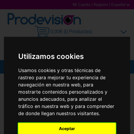
Mi Cuenta
|
Registro
|
Español
0,00€ (0 Productos)
Utilizamos cookies
MENU
Usamos cookies y otras técnicas de
rastreo para mejorar tu experiencia de
Gafas de Sol
GAFAS DE SOL
OAKLEY
OO9014 GASCAN
navegación en nuestra web, para
mostrarte contenidos personalizados y
Gafas Graduadas
anuncios adecuados, para analizar el
tráfico en nuestra web y para comprender
Gafas Deportivas
de donde llegan nuestros visitantes.
Lentillas
Aceptar