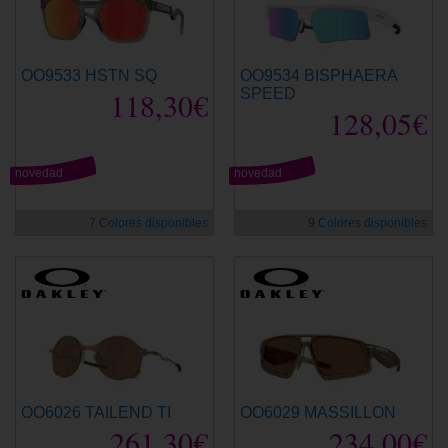
OO9533 HSTN SQ
OO9534 BISPHAERA
118,30€
SPEED
128,05€
novedad
novedad
7 Colores disponibles
9 Colores disponibles
OO6026 TAILEND TI
OO6029 MASSILLON
261,30€
234,00€