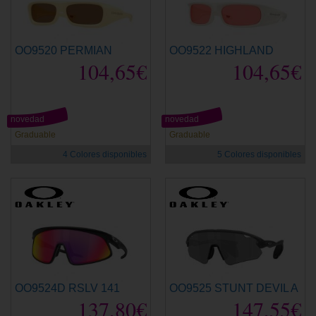
OO9520 PERMIAN
OO9522 HIGHLAND
104,65€
104,65€
novedad
novedad
Graduable
Graduable
4 Colores disponibles
5 Colores disponibles
OO9524D RSLV 141
OO9525 STUNT DEVIL A
137,80€
147,55€