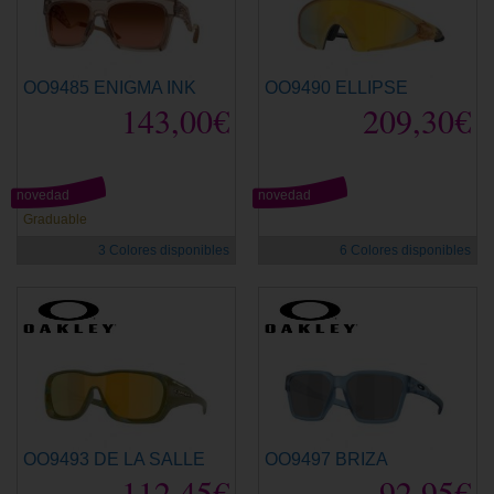
OO9485 ENIGMA INK
OO9490 ELLIPSE
143,00€
209,30€
novedad
novedad
Graduable
3 Colores disponibles
6 Colores disponibles
OO9493 DE LA SALLE
OO9497 BRIZA
112,45€
92,95€