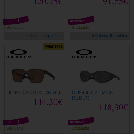
120,25€
91,65€
novedad
novedad
Graduable
Graduable
4 Colores disponibles
6 Colores disponibles
Polarizada
OO9430 ACTUATOR SQ
OO9438 EYEJACKET
144,30€
REDUX
118,30€
novedad
novedad
Graduable
Graduable