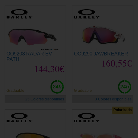
OO9208 RADAR EV
OO9290 JAWBREAKER
PATH
160,55€
144,30€
Graduable
Graduable
25 Colores disponibles
3 Colores disponibles
Polarizada