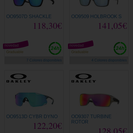
OO9507D SHACKLE
OO9509 HOLBROOK S
118,30€
141,05€
novedad
novedad
Graduable
Graduable
7 Colores disponibles
4 Colores disponibles
OO9513D CYBR DYNO
OO9307 TURBINE
122,20€
ROTOR
128,05€