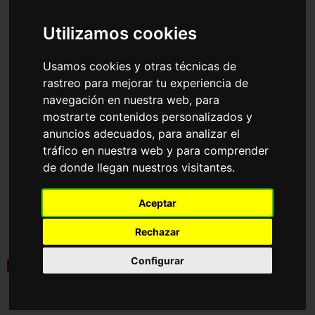
Accesorios
Gafas de Sol
Oakley
Utilizamos cookies
Ordenar por
Usamos cookies y otras técnicas de
rastreo para mejorar tu experiencia de
navegación en nuestra web, para
mostrarte contenidos personalizados y
anuncios adecuados, para analizar el
tráfico en nuestra web y para comprender
de donde llegan nuestros visitantes.
OO9531 SPHAERA
OO9289 FROGSKINS
Aceptar
STRIKE
HYBRID
160,55€
124,80€
Rechazar
Configurar
novedad
novedad
Graduable
10 Colores disponibles
4 Colores disponibles