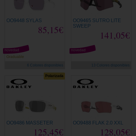
OO9448 SYLAS
OO9465 SUTRO LITE
85,15€
SWEEP
141,05€
novedad
novedad
Graduable
6 Colores disponibles
13 Colores disponibles
Polarizada
OO9486 MASSETER
OO9488 FLAK 2.0 XXL
125,45€
128,05€