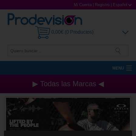
Mi Cuenta
|
Registro
|
Español
0,00€ (0 Productos)
MENU
Gafas de Sol
▶ Todas las Marcas ◀
Gafas Graduadas
Gafas Deportivas
Lentillas