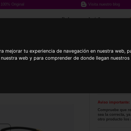
100% Original
Visita nuestro blog
¿Podemos ayudarte?
617 357 588
ra mejorar tu experiencia de navegación en nuestra web, p
n nuestra web y para comprender de donde llegan nuestros v
afas Graduadas
Gafas Deportivas
Lent
Accesorio
Puente Metál
OX8160 01
Aviso importante:
Compruebe que rea
sea la correcta, 
otro producto los