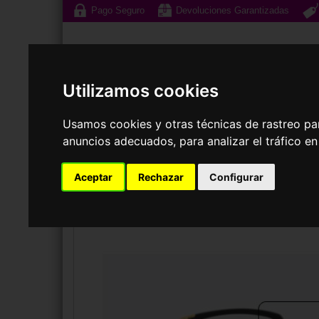
Pago Seguro
Devoluciones Garantizadas
Utilizamos cookies
Usamos cookies y otras técnicas de rastreo pa
anuncios adecuados, para analizar el tráfico e
Gafas de Sol
G
Aceptar
Rechazar
Configurar