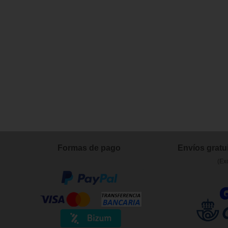
Formas de pago
Envíos gratui
(Ex