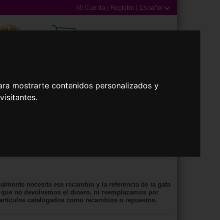
Mi Cuenta
|
Registro
|
Español
0,00€ (0 Productos)
ara mostrarte contenidos personalizados y
isitantes.
illas
Accesorios
ico de Sujección de Recambio Oakley
lmente necesita ese recambio y la referencia de la gafa
ya que no devolvemos el dinero, ni reemplazamos por
 artículos catalogados como recambios o repuestos.