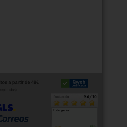
tos a partir de 49€
cepto Islas)