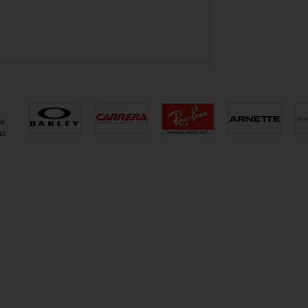
ue
as