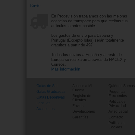
Envío
En Prodevisión trabajamos con las mejoras
agencias de transporte para que recibas tus
artículos lo antes posible.
Los gastos de envío para España y
Portugal (Excepto Islas) serán totalmente
gratuitos a partir de 49€.
Todos los envíos a España y al resto de
Europa se realizarán a través de NACEX y
Correos.
Más información
Gafas de Sol
Acceso a Mi
Quiénes Somos
Cuenta
Gafas Graduadas
Preguntas
Registro de
Frecuentes
Gafas Deportivas
Clientes
Política de
Lentillas
Envíos
Privacidad
Accesorios
Devoluciones
Aviso Legal
Garantías
Contacto
Política de
Cookies