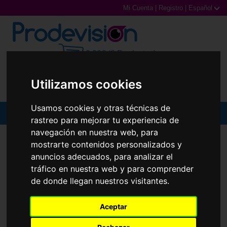
Mi Cuenta
|
Registro
|
Español
0,00€ (0 Productos)
Utilizamos cookies
Usamos cookies y otras técnicas de
MENU
rastreo para mejorar tu experiencia de
navegación en nuestra web, para
Gafas de Sol
mostrarte contenidos personalizados y
anuncios adecuados, para analizar el
Gafas Graduadas
tráfico en nuestra web y para comprender
de donde llegan nuestros visitantes.
Gafas Deportivas
Lentillas
Aceptar