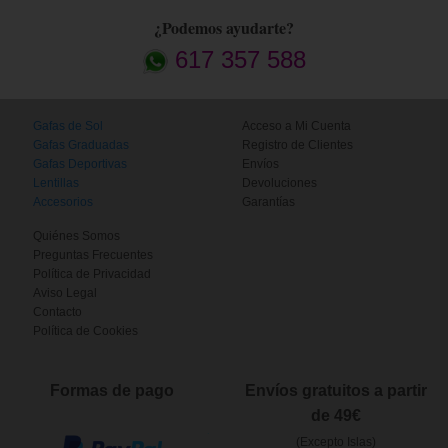
¿Podemos ayudarte?
617 357 588
Gafas de Sol
Acceso a Mi Cuenta
Gafas Graduadas
Registro de Clientes
Gafas Deportivas
Envíos
Lentillas
Devoluciones
Accesorios
Garantías
Quiénes Somos
Preguntas Frecuentes
Política de Privacidad
Aviso Legal
Contacto
Política de Cookies
Formas de pago
Envíos gratuitos a partir
de 49€
(Excepto Islas)