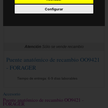
Accesorios
Configurar
Atención
Sólo se vende recambio
Puente anatómico de recambio OO9421
- FORAGER
Tiempo de entrega: 6-9 días laborables
Accesorio
Puente anatómico de recambio OO9421 -
FORAGER