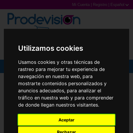
Mi Cuenta
|
Registro
|
Español
0,00€ (0 Productos)
Utilizamos cookies
Usamos cookies y otras técnicas de
MENU
rastreo para mejorar tu experiencia de
navegación en nuestra web, para
Gafas de Sol
mostrarte contenidos personalizados y
anuncios adecuados, para analizar el
Gafas Graduadas
tráfico en nuestra web y para comprender
de donde llegan nuestros visitantes.
Gafas Deportivas
Lentillas
Aceptar
Rechazar