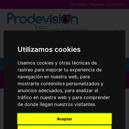
Mi Cuenta
|
Registro
|
Español
0,00€ (0 Productos)
Utilizamos cookies
Usamos cookies y otras técnicas de
MENU
rastreo para mejorar tu experiencia de
navegación en nuestra web, para
Gafas de Sol
▶ Todas las Marcas ◀
mostrarte contenidos personalizados y
Gafas Graduadas
anuncios adecuados, para analizar el
tráfico en nuestra web y para comprender
Recambios y accesorios Oakley 9428
Gafas Deportivas
de donde llegan nuestros visitantes.
Frogsking Mix
Lentillas
Aceptar