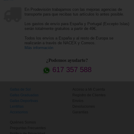
En Prodevisión trabajamos con las mejoras agencias de
transporte para que recibas tus artículos lo antes posible.
Los gastos de envío para España y Portugal (Excepto Islas)
serán totalmente gratuitos a partir de 49€.
Todos los envíos a España y al resto de Europa se
realizarán a través de NACEX y Correos.
Más información
¿Podemos ayudarte?
617 357 588
Gafas de Sol
Acceso a Mi Cuenta
Gafas Graduadas
Registro de Clientes
Gafas Deportivas
Envíos
Lentillas
Devoluciones
Accesorios
Garantías
Quiénes Somos
Preguntas Frecuentes
Política de Privacidad