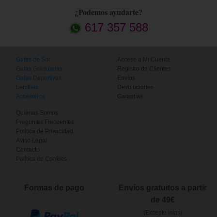
¿Podemos ayudarte?
617 357 588
Gafas de Sol
Acceso a Mi Cuenta
Gafas Graduadas
Registro de Clientes
Gafas Deportivas
Envíos
Lentillas
Devoluciones
Accesorios
Garantías
Quiénes Somos
Preguntas Frecuentes
Política de Privacidad
Aviso Legal
Contacto
Política de Cookies
Formas de pago
Envíos gratuitos a partir
de 49€
(Excepto Islas)