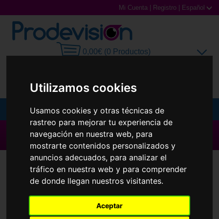
Mi Cuenta
|
Registro
|
Español
0,00€ (0 Productos)
Utilizamos cookies
Usamos cookies y otras técnicas de
MENU
rastreo para mejorar tu experiencia de
Gafas de Sol
▶ Todas las Marcas ◀
navegación en nuestra web, para
mostrarte contenidos personalizados y
Gafas Graduadas
anuncios adecuados, para analizar el
tráfico en nuestra web y para comprender
Recambios y accesorios Oakley 9290
Gafas Deportivas
de donde llegan nuestros visitantes.
Jawbreaker
Lentillas
Aceptar