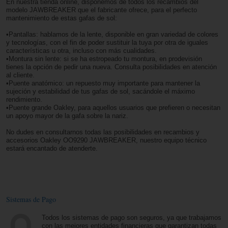
En nuestra tienda online, disponemos de todos los recambios del
modelo JAWBREAKER que el fabricante ofrece, para el perfecto
mantenimiento de estas gafas de sol:
•Pantallas: hablamos de la lente, disponible en gran variedad de colores
y tecnologías, con el fin de poder sustituir la tuya por otra de iguales
características u otra, incluso con más cualidades.
•Montura sin lente: si se ha estropeado tu montura, en prodevisión
tienes la opción de pedir una nueva. Consulta posibilidades en atención
al cliente.
•Puente anatómico: un repuesto muy importante para mantener la
sujeción y estabilidad de tus gafas de sol, sacándole el máximo
rendimiento.
•Puente grande Oakley, para aquellos usuarios que prefieren o necesitan
un apoyo mayor de la gafa sobre la nariz.
No dudes en consultarnos todas las posibilidades en recambios y
accesorios Oakley OO9290 JAWBREAKER, nuestro equipo técnico
estará encantado de atenderte.
Sistemas de Pago
Todos los sistemas de pago son seguros, ya que trabajamos
con las mejores entidades financieras que garantizan todas