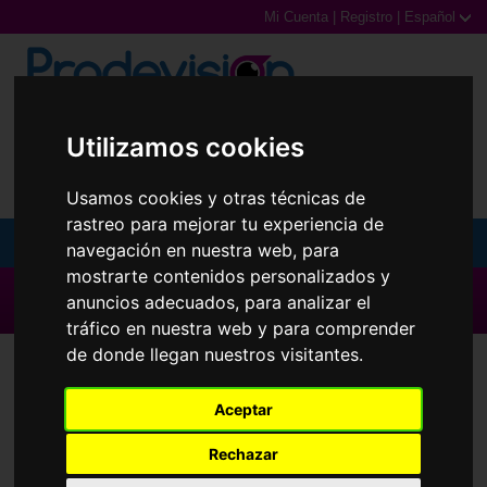
Mi Cuenta
|
Registro
|
Español
0,00€ (0 Productos)
Utilizamos cookies
Usamos cookies y otras técnicas de
rastreo para mejorar tu experiencia de
MENU
navegación en nuestra web, para
mostrarte contenidos personalizados y
Gafas de Sol
▶ Todas las Marcas ◀
anuncios adecuados, para analizar el
tráfico en nuestra web y para comprender
Gafas Graduadas
de donde llegan nuestros visitantes.
Repuestos para gafas de sol Oakley 9418
Gafas Deportivas
Aceptar
Wind Jacket
Lentillas
Rechazar