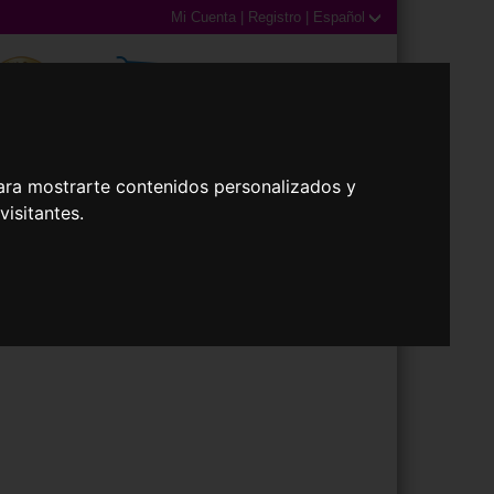
Mi Cuenta
|
Registro
|
Español
0,00€ (0 Productos)
ara mostrarte contenidos personalizados y
isitantes.
illas
Accesorios