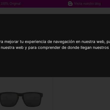
100% Original
Visita nuestro blog
¿Podemos ayudarte?
617 357 588
ra mejorar tu experiencia de navegación en nuestra web, p
n nuestra web y para comprender de donde llegan nuestros v
afas Graduadas
Gafas Deportivas
Lent
estos Oakley OO9384 Holbrook Mix