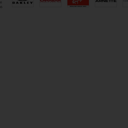
ue
as