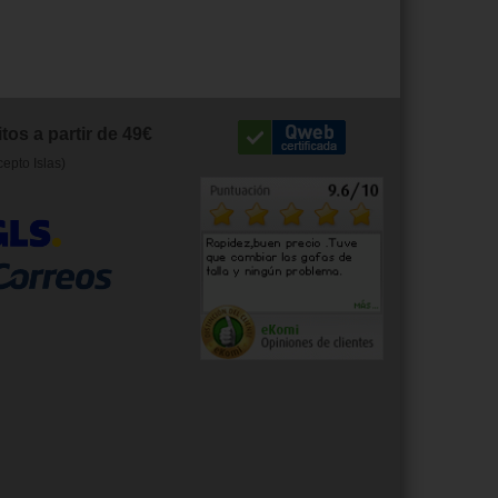
tos a partir de 49€
cepto Islas)