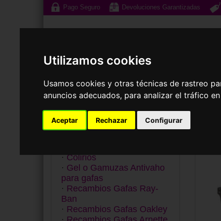
Pago Seguro
Devoluciones Garantizadas
Utilizamos cookies
Usamos cookies y otras técnicas de rastreo pa
anuncios adecuados, para analizar el tráfico e
Gafas de Sol
G
Aceptar
Rechazar
Configurar
Categorías
Repu
Líquidos de Lentillas
Colirios
Gel o Gamuzas Antivaho
para gafas
Recambios Gafas Ray-
Ban
Recambios Gafas Oakley
Recambios Gafas Arnette