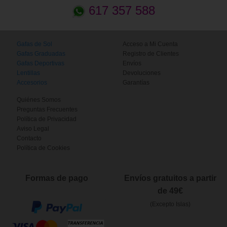
617 357 588
Gafas de Sol
Acceso a Mi Cuenta
Gafas Graduadas
Registro de Clientes
Gafas Deportivas
Envíos
Lentillas
Devoluciones
Accesorios
Garantías
Quiénes Somos
Preguntas Frecuentes
Política de Privacidad
Aviso Legal
Contacto
Política de Cookies
Formas de pago
Envíos gratuitos a partir
de 49€
(Excepto Islas)