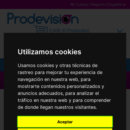
Mi Cuenta
|
Registro
|
Español
0,00€ (0 Productos)
Utilizamos cookies
Usamos cookies y otras técnicas de
MENU
rastreo para mejorar tu experiencia de
Gafas de Sol
▶ Todas las Marcas ◀
navegación en nuestra web, para
mostrarte contenidos personalizados y
Gafas Graduadas
anuncios adecuados, para analizar el
tráfico en nuestra web y para comprender
Repuestos Oakley OO9307 Turbine Rotor
Gafas Deportivas
de donde llegan nuestros visitantes.
Lentillas
Aceptar