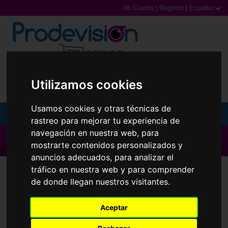
Mi Cuenta
|
Registro
|
Español
0,00€ (0 Productos)
Utilizamos cookies
Usamos cookies y otras técnicas de
MENU
rastreo para mejorar tu experiencia de
navegación en nuestra web, para
Gafas de Sol
▶ Todas las Marcas ◀
mostrarte contenidos personalizados y
anuncios adecuados, para analizar el
Gafas Graduadas
tráfico en nuestra web y para comprender
Recambios originales para Oaklye
Gafas Deportivas
de donde llegan nuestros visitantes.
OO9262 Sliver en Prodevisión
Lentillas
Aceptar