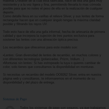
material O-Matter de la cual está fabricada, hace de ella una gafa muy
resistente y a la vez ligera y fina, permitiendo llevarla lo mas cómoda
posible para que no notes el peso de ella en la realización de cualquier
deporte.
Como detalle lleva en su varillas el relieve Sliver, y sus lentes de forma
rectangular hacen que en cualquier ángulo tengas la máxima claridad
posible y filtrando los rayos UV.
Todo esto hace de ella una gafa informal, hecha de artesanía de primera
calidad y que incorpora la sujeción de tres puntos exclusiva para
sostener las lentes con una alineación óptica precisa.
Los recambios que ofrecemos para este modelo son:
•Lentes: Gran diversidad de lentes de recambio, en muchos colores y
con diferentes tecnologías (polarizadas, Prizm, Iridium…)
•Monturas sin lentes: Si has estropeado la tuya o quieres cambiar de
color, solo tienes que consultarnos la disponibilidad en monturas.
Si necesitas un recambio del modelo OO9262 Sliver, entra en nuestra
página web y consúltanos, te informaremos en el momento de su
disponibilidad y del plazo de entrega.
Sistemas de Pago
Todos los sistemas de pago son seguros, ya que trabajamos