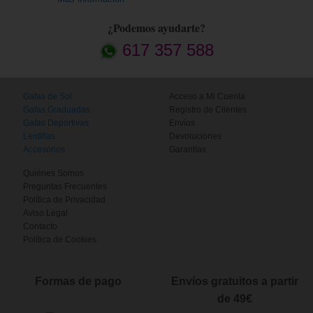
¿Podemos ayudarte?
617 357 588
Gafas de Sol
Acceso a Mi Cuenta
Gafas Graduadas
Registro de Clientes
Gafas Deportivas
Envíos
Lentillas
Devoluciones
Accesorios
Garantías
Quiénes Somos
Preguntas Frecuentes
Política de Privacidad
Aviso Legal
Contacto
Política de Cookies
Formas de pago
Envíos gratuitos a partir
de 49€