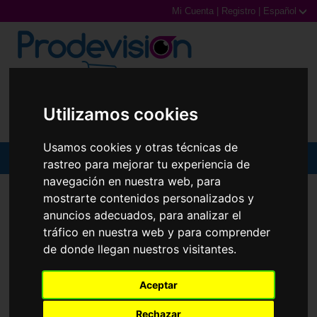
Mi Cuenta
|
Registro
|
Español
0,00€ (0 Productos)
Utilizamos cookies
Usamos cookies y otras técnicas de
MENU
rastreo para mejorar tu experiencia de
navegación en nuestra web, para
Gafas de Sol
mostrarte contenidos personalizados y
anuncios adecuados, para analizar el
Gafas Graduadas
tráfico en nuestra web y para comprender
de donde llegan nuestros visitantes.
Gafas Deportivas
Lentillas
Aceptar
Rechazar