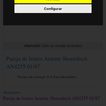
Accesorios
Configurar
Atención
Sólo se vende recambio
Pareja de lentes Arnette Shoreditch
AN4255 01/87
Tiempo de entrega: 6-9 días laborables
Accesorio
Pareja de lentes Arnette Shoreditch AN4255 01/87