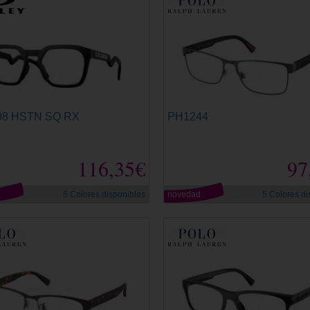
08 HSTN SQ RX
PH1244
116,35€
97
d
5 Colores disponibles
novedad
5 Colores di