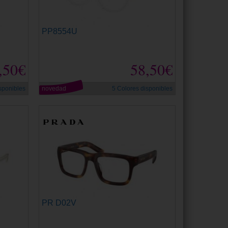
PP8554U
,50€
58,50€
sponibles
novedad
5 Colores disponibles
PR D02V