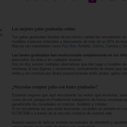
Las mejores gafas graduadas online
ue
as
Tus gafas graduadas baratas de excelente calidad las encontrarás en
modelos a precios reducidos y descuentos de más de un 45% en mu
Marcas tan importantes como
Ray-Ban
, Arnette,
Oakley
, Carrera o
To
Las lentes graduadas han evolucionado notablemente en los últ
para todos los días y en cualquier ocasión.
Hoy en día, existen múltiples alternativas que dan lugar a modelos de 
monturas al aire (ligeras y resistentes), normalmente de titanio que t
arriba y sin montura por abajo) proporcionando estilo propio, gafas c
¿Necesitas comprar gafas con lentes graduadas?
Estamos seguros que aquí encontrarás las lentes que necesitas, tant
como de sol, porque en Prodevisión trabajamos de forma constante para
garantizarte las novedades en marcas, modelos y colores.
Si no encuentras las que estás buscando, no dudes en ponerte en cont
617357588 o a través de la sección contacto de nuestra web.
Nuestro equipo de ópticos estarán encantados de atenderte y ayudart
especialistas en la venta de lentes con graduación.