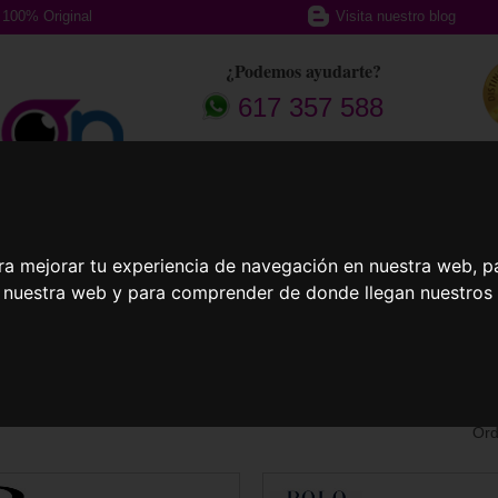
100% Original
Visita nuestro blog
¿Podemos ayudarte?
617 357 588
afas Graduadas
Gafas Deportivas
Lent
ra mejorar tu experiencia de navegación en nuestra web, p
n nuestra web y para comprender de donde llegan nuestros v
 Graduadas Baratas
Ord