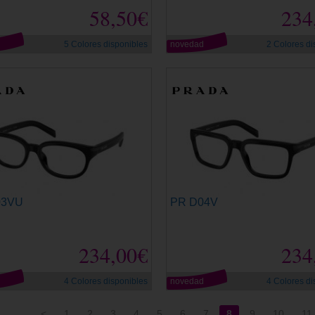
58,50€
234
d
5 Colores disponibles
novedad
2 Colores di
03VU
PR D04V
234,00€
234
d
4 Colores disponibles
novedad
4 Colores di
<
1
2
3
4
5
6
7
8
9
10
11