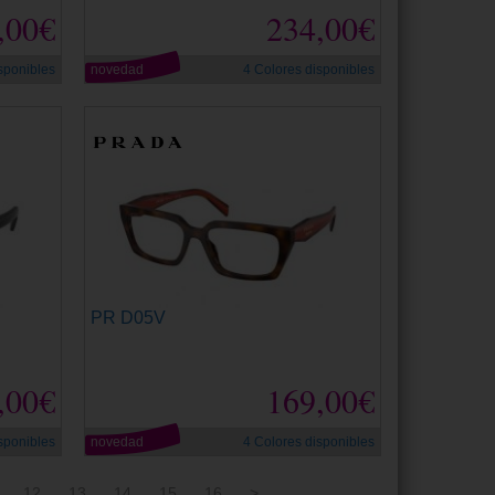
,00€
234,00€
sponibles
novedad
4 Colores disponibles
PR D05V
,00€
169,00€
sponibles
novedad
4 Colores disponibles
12
13
14
15
16
>