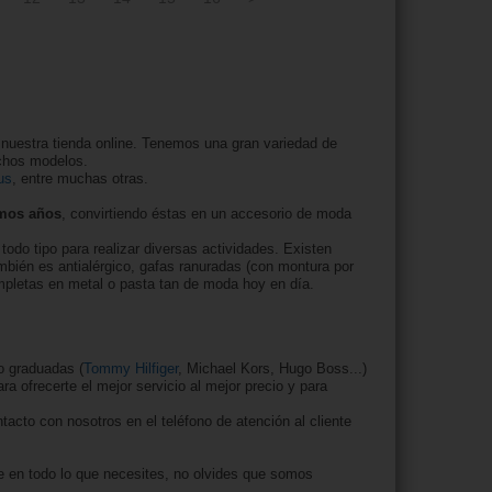
 nuestra tienda online. Tenemos una gran variedad de
chos modelos.
us
, entre muchas otras.
imos años
, convirtiendo éstas en un accesorio de moda
todo tipo para realizar diversas actividades. Existen
ambién es antialérgico, gafas ranuradas (con montura por
ompletas en metal o pasta tan de moda hoy en día.
o graduadas (
Tommy Hilfiger
, Michael Kors, Hugo Boss...)
 ofrecerte el mejor servicio al mejor precio y para
acto con nosotros en el teléfono de atención al cliente
e en todo lo que necesites, no olvides que somos