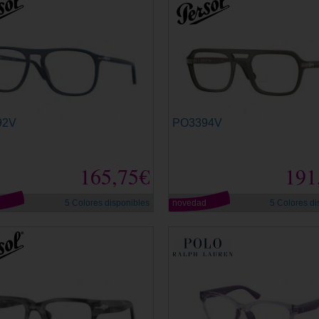
92V
PO3394V
165,75€
191
d
5 Colores disponibles
novedad
5 Colores di