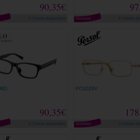
90,35€
97
d
5 Colores disponibles
novedad
4 Colores di
06D
PO1029V
90,35€
178
d
4 Colores disponibles
novedad
3 Colores di