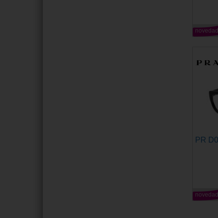
noveda
PR D
noveda