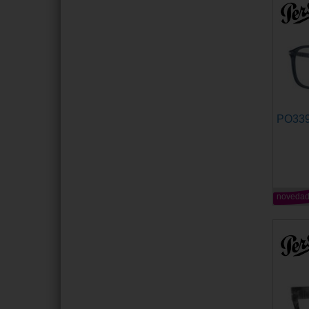
PO33
noveda