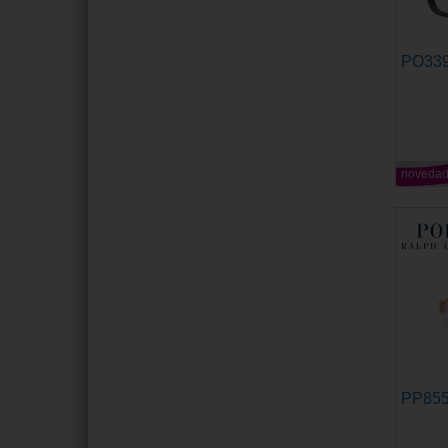
PO33
noveda
PP85