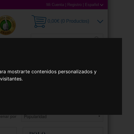
Mi Cuenta
|
Registro
|
Español
0,00€ (0 Productos)
illas
Accesorios
ara mostrarte contenidos personalizados y
isitantes.
enar por