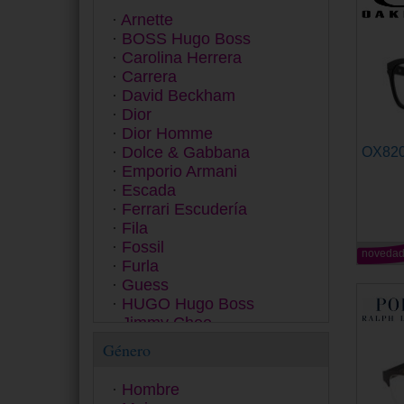
Arnette
BOSS Hugo Boss
Carolina Herrera
Carrera
David Beckham
Dior
Dior Homme
Dolce & Gabbana
OX82
Emporio Armani
Escada
Ferrari Escudería
Fila
Fossil
noveda
Furla
Guess
HUGO Hugo Boss
Jimmy Choo
Just Cavalli
Género
Kate Spade New York
Levi's
Hombre
Love Moschino