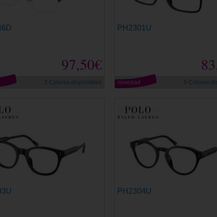
46D
PH2301U
97,50€
83
d
3 Colores disponibles
novedad
5 Colores di
03U
PH2304U