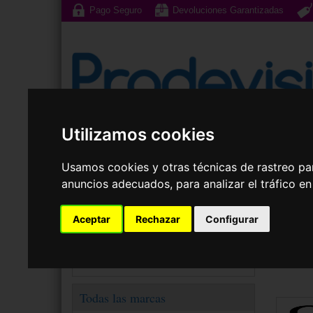
Pago Seguro
Devoluciones Garantizadas
Utilizamos cookies
Gafas de Sol
G
Usamos cookies y otras técnicas de rastreo pa
anuncios adecuados, para analizar el tráfico e
Tu elección
Aceptar
Rechazar
Configurar
Gafas
Gafas Graduadas
Outlet
Todas las marcas