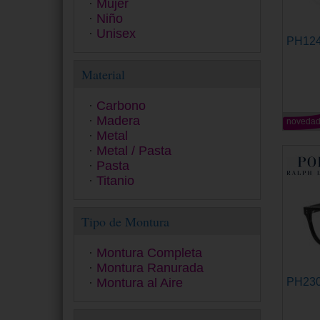
Mujer
Luxottica
Niño
Marc Jacobs
Unisex
Michael Kors
PH12
Miraflex
Missoni
Material
Moschino
Oakley Frame
Carbono
Persol
Madera
noveda
Pierre Cardin
Metal
Polaroid Kids Collection
Metal / Pasta
Polaroid Sunglasses
Pasta
Police
Titanio
Polo Ralph Lauren
Prada
Tipo de Montura
Prada Linea Rossa
Ralph
Ray-Ban
Montura Completa
Ray-Ban Junior
Montura Ranurada
Seventh Street
PH23
Montura al Aire
Sferoflex
Smith