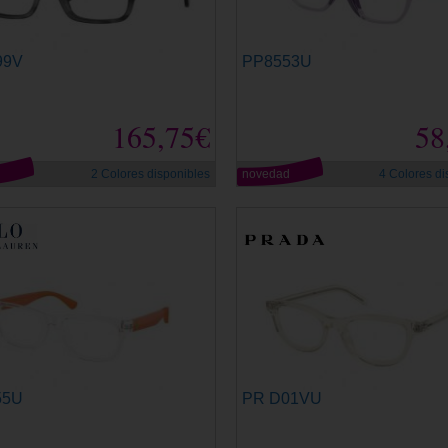
99V
PP8553U
165,75€
58
d
2 Colores disponibles
novedad
4 Colores di
55U
PR D01VU