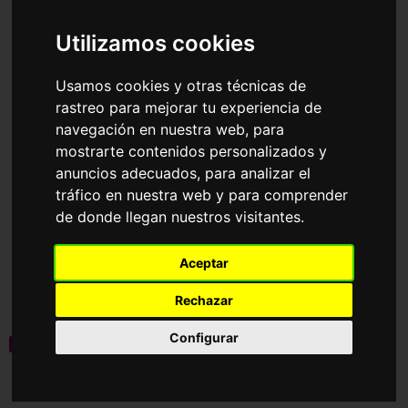
Accesorios
Gafas Graduadas
Carrera
Utilizamos cookies
Ordenar por
Usamos cookies y otras técnicas de
rastreo para mejorar tu experiencia de
navegación en nuestra web, para
mostrarte contenidos personalizados y
anuncios adecuados, para analizar el
tráfico en nuestra web y para comprender
de donde llegan nuestros visitantes.
CARRERA 3101
VICTORY C 23
Aceptar
179,00€
195,00€
98,00€
107,00€
Rechazar
Configurar
novedad
novedad
Progresivo
Progresivo
3 Colores disponibles
2 Colores disponibles