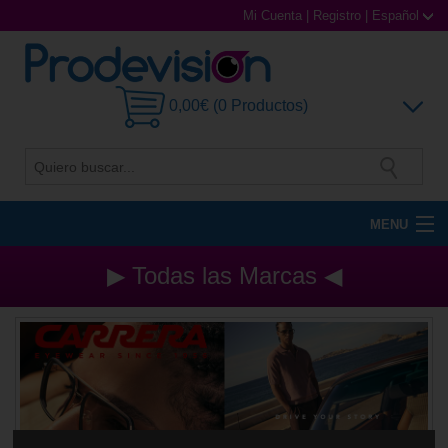
Mi Cuenta
|
Registro
|
Español
0,00€ (0 Productos)
MENU
Gafas de Sol
▶ Todas las Marcas ◀
Gafas Graduadas
Gafas Deportivas
Lentillas