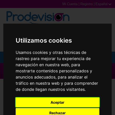
Mi Cuenta
|
Registro
|
Español
0,00€ (0 Productos)
Utilizamos cookies
Usamos cookies y otras técnicas de
MENU
rastreo para mejorar tu experiencia de
navegación en nuestra web, para
Gafas de Sol
▶ Todas las Marcas ◀
mostrarte contenidos personalizados y
anuncios adecuados, para analizar el
Gafas Graduadas
tráfico en nuestra web y para comprender
Gafas Graduadas
Luxottica
de donde llegan nuestros visitantes.
Gafas Deportivas
Ordenar por
Aceptar
Lentillas
Rechazar