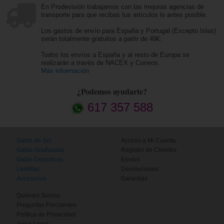
En Prodevisión trabajamos con las mejoras agencias de
transporte para que recibas tus artículos lo antes posible.
Los gastos de envío para España y Portugal (Excepto Islas)
serán totalmente gratuitos a partir de 49€.
Todos los envíos a España y al resto de Europa se
realizarán a través de NACEX y Correos.
Más información
¿Podemos ayudarte?
617 357 588
Gafas de Sol
Acceso a Mi Cuenta
Gafas Graduadas
Registro de Clientes
Gafas Deportivas
Envíos
Lentillas
Devoluciones
Accesorios
Garantías
Quiénes Somos
Preguntas Frecuentes
Política de Privacidad
Aviso Legal