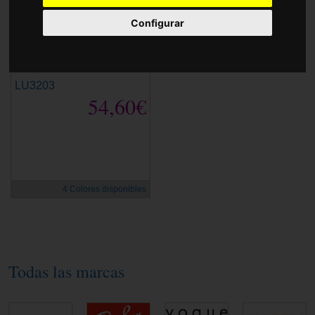
Accesorios
Configurar
LU3203
54,60€
4 Colores disponibles
Todas las marcas