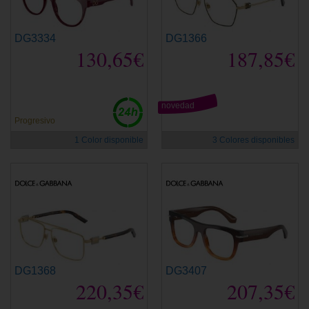
DG3334
DG1366
130,65€
187,85€
novedad
Progresivo
1 Color disponible
3 Colores disponibles
DG1368
DG3407
220,35€
207,35€