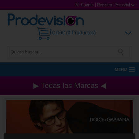
Mi Cuenta
|
Registro
|
Español
0,00€ (0 Productos)
MENU
Gafas de Sol
▶ Todas las Marcas ◀
Gafas Graduadas
Gafas Deportivas
Lentillas