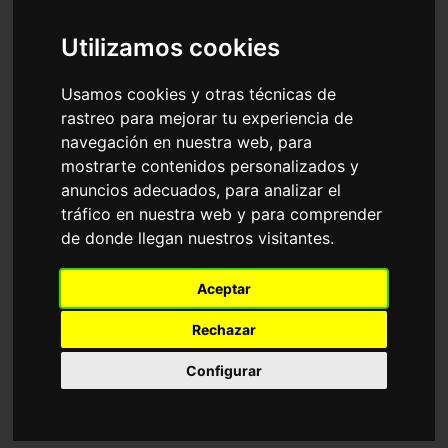
Accesorios
Gafas Graduadas
Dolce & Gabbana
Utilizamos cookies
Ordenar por
Usamos cookies y otras técnicas de
rastreo para mejorar tu experiencia de
navegación en nuestra web, para
mostrarte contenidos personalizados y
anuncios adecuados, para analizar el
tráfico en nuestra web y para comprender
de donde llegan nuestros visitantes.
DG3397
DG3378
Aceptar
187,85€
170,95€
Rechazar
Configurar
Progresivo
2 Colores disponibles
1 Color disponible