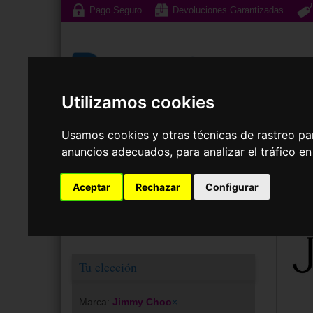
Pago Seguro
Devoluciones Garantizadas
Utilizamos cookies
Usamos cookies y otras técnicas de rastreo pa
Gafas de Sol
G
anuncios adecuados, para analizar el tráfico e
Aceptar
Rechazar
Configurar
Tu elección
Marca:
Jimmy Choo
×