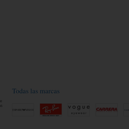
Todas las marcas
ue
as