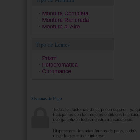
Ralph
Ray-Ban
Montura Completa
Ray-Ban Junior
Montura Ranurada
Seventh Street
Montura al Aire
Sferoflex
Smith
Tipo de Lentes
Swarovski
Tom Ford
Prizm
Tommy Hilfiger
Fotocromatica
Tous
Chromance
Under Armour
Versace
Vogue
Yalea
Zadig&Voltaire
Sistemas de Pago
Todos los sistemas de pago son seguros, ya q
trabajamos con las mejores entidades financier
que garantizan todas nuestra transacciones.
Disponemos de varias formas de pago, podrás
elegir la que más te interese.